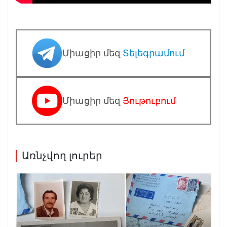
Միացիր մեզ
Տելեգրամում
Միացիր մեզ
Յութուբում
Առնչվող լուրեր