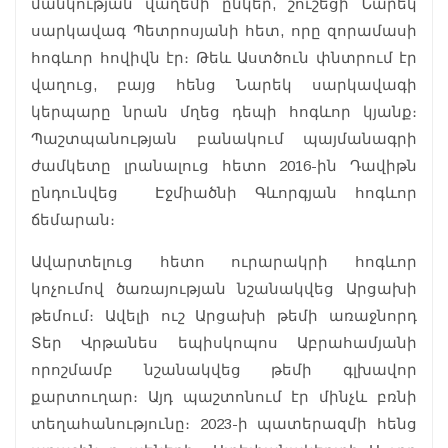
մանկության վաղեմի ընկեր, շուշեցի Նարեկ
սարկավագ Պետրոսյանի հետ, որը զորամասի
հոգևոր հովիվն էր։ Թեև Աստծուն փնտրում էր
վաղուց, բայց հենց Նարեկ սարկավագի
կերպարը նրան մղեց դեպի հոգևոր կյանք։
Պաշտպանության բանակում պայմանագրի
ժամկետը լրանալուց հետո 2016-ին Դավիթն
ընդունվեց Էջմիածնի Գևորգյան հոգևոր
ճեմարան։
Ավարտելուց հետո ուրարակրի հոգևոր
կոչումով ծառայության նշանակվեց Արցախի
թեմում։ Ավելի ուշ Արցախի թեմի առաջնորդ
Տեր Վրթանես եպիսկոպոս Աբրահամյանի
որոշմամբ նշանակվեց թեմի գլխավոր
քարտուղար։ Այդ պաշտոնում էր մինչև բռնի
տեղահանությունը։ 2023-ի պատերազմի հենց