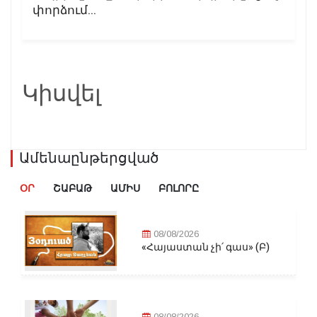
փորձում...
Կիսվել
Ամենաընթերցված
ՕՐ
ՇԱԲԱԹ
ԱՄԻՍ
ԲՈԼՈՐԸ
08/08/2026
«Հայաստան չի՛ գաս» (Բ)
08/08/2026