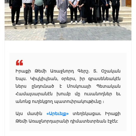
Իրաքի Թեմի Առաջնորդ Գերշ. Տ. Օշական
Եպս. Կիւլկիւլեան, օրերս, իր գրասենեակէն
ներս ընդունած է Մոսկուայի Պետական
Համալսարանէն խումբ մը ուսանողներ եւ
անոնց ուղեկցող պատուիրակութիւնը ։
Այս մասին
«Արեւելք»
տեղեկացաւ Իրաքի
Թեմի Առաջնորդարանի դիմատետրեան էջէն: