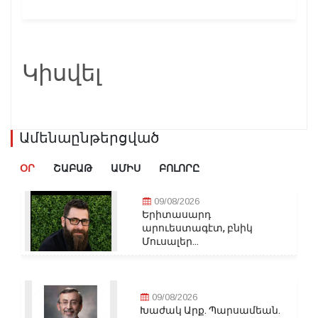
Կիսվել
Ամենաընթերցված
ՕՐ
ՇԱԲԱԹ
ԱՄԻՍ
ԲՈԼՈՐԸ
09/08/2026
Երիտասարդ
արուեստագէտ, բնիկ
Մուսալեր...
09/08/2026
Խաժակ Արք. Պարսամեան.