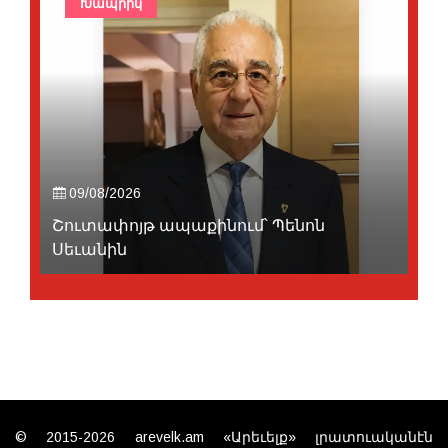
Խապրիկ
09/08/2026
Շուտափոյթ ապաքինում՝ Պենոն
Սեւանին
© 2015-2026 arevelk.am «Արեւելք» լրատուականէն