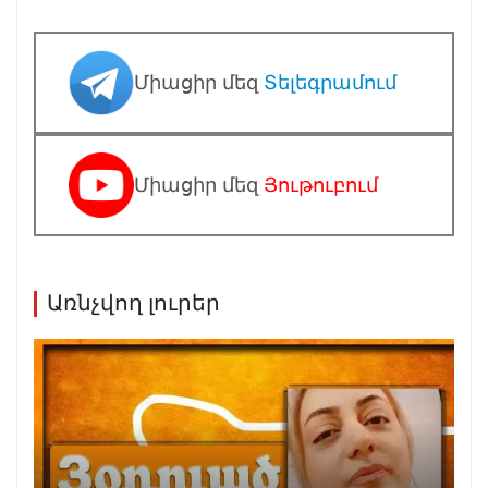
Միացիր մեզ
Տելեգրամում
Միացիր մեզ
Յութուբում
Առնչվող լուրեր