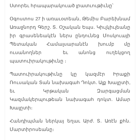
Ստորեւ հրապարակուած լրատւութիւնը՝
Օգոստոս 27 ի առաւօտեան, Թեմիս Բարեխնամ
Առաջնորդ Գերշ. Տ. Օշական Եպս. Կիւլկիւլեանը
իր գրասենեակէն ներս ընդունեց Մոսկուայի
Պետական Համալսարանէն խումբ մը
ուսանողներ եւ անոնց ուղեկցող
պատուիրակութիւնը ։
Պատուիրակութիւնը կը կազմէր Իրաքի
Ռուսական Տան նախագահ Դոկտ. Ալք Խալըտի,
եւ Կրթական Զարգացման
Կազմակերպութեան նախագահ դոկտ. Ամար
Խալըտի։
Հանդիպման ներկայ եղաւ Արժ. Տ. Առէն քհն.
Մարտիրոսեանը։