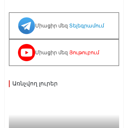
Միացիր մեզ
Տելեգրամում
Միացիր մեզ
Յութուբում
Առնչվող լուրեր