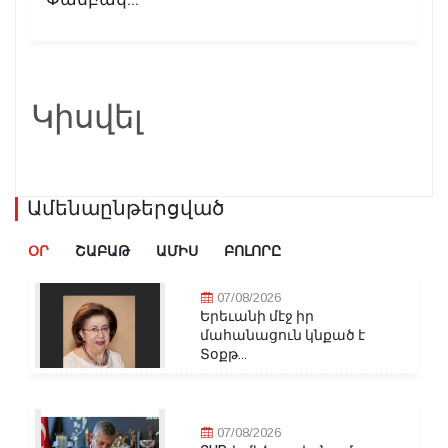
Կիսվել
Ամենաընթերցված
ՕՐ
ՇԱԲԱԹ
ԱՄԻՍ
ԲՈԼՈՐԸ
07/08/2026
Երեւանի մէջ իր
մահանացուն կնքած է
Տօքթ...
07/08/2026