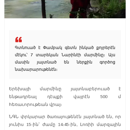
Գտնուած է Փամբակ գետն ինկած քոյրերէն
մէկու՝ 7 տարեկան Նարինէի մարմինը։ Այս
մասին յայտնած են ներքին գործոց
նախարարութենէն։
Երեխայի մարմինը յայտնաբերուած է
ենթադրեալ դէպքի վայրէն 500 մ
հեռաւորութեան վրայ։
ՆԳՆ փրկարար ծառայութենէն յայտնած են, որ
յունիս 15-ին՝ ժամը 14։45-ին, Լոռիի մարզային