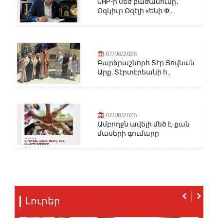
CHP-ի մեծ բաժանումը․
Օզկիւր Օզէլի «Ենի Փ...
07/08/2026
Բարձրաշնորհ Տէր Յովնան
Արք. Տէրտէրեանի հ...
07/08/2026
Ամբողջն ավելի մեծ է, քան
մասերի գումարը
Լուրեր