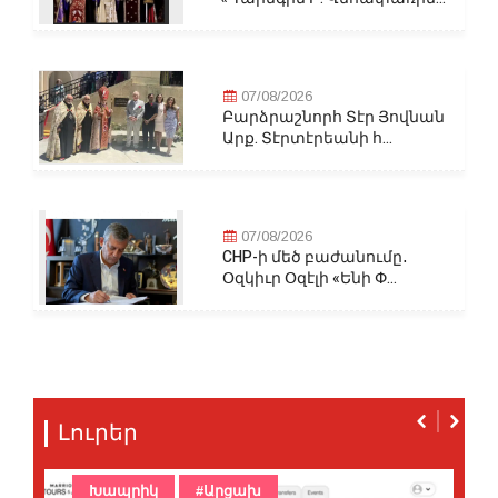
07/08/2026
Բարձրաշնորհ Տէր Յովնան
Արք. Տէրտէրեանի հ...
07/08/2026
CHP-ի մեծ բաժանումը․
Օզկիւր Օզէլի «Ենի Փ...
Լուրեր
Խապրիկ
#Արցախ