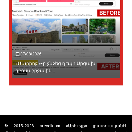
07/08/2026
«Մարիոթ»-ը ջնջեց դէպի Արցախ
զբօսաշրջային...
© 2015-2026 arevelk.am «Արեւելք» լրատուականէն