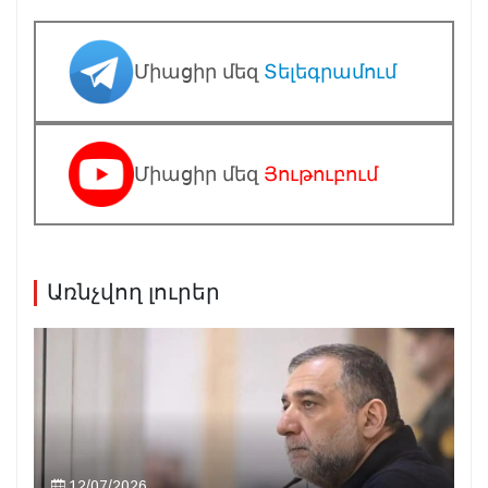
Միացիր մեզ
Տելեգրամում
Միացիր մեզ
Յութուբում
Առնչվող լուրեր
12/07/2026