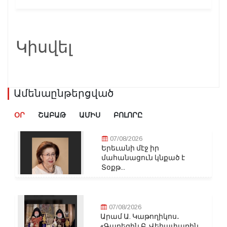
Կիսվել
Ամենաընթերցված
ՕՐ
ՇԱԲԱԹ
ԱՄԻՍ
ԲՈԼՈՐԸ
07/08/2026
Երեւանի մէջ իր
մահանացուն կնքած է
Տօքթ...
07/08/2026
Արամ Ա. Կաթողիկոս․
«Գարեգին Բ. Վեհափառին...