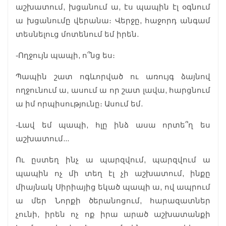
աշխատում, խցանում ա, էս պապին էլ օգնում
ա խցանումը վերանա։ Վերջը, հաջորդ անգամ
տեսնելուց մոտենում եմ իրեն.
֊Ողջույն պապի, ո՞նց ես։
Պապին շատ ոգևորված ու առույգ ձայնով
ողջունում ա, ասում ա որ շատ լավա, հարցնում
ա իմ որպիսությունը։ Ասում եմ.
֊Լավ եմ պապի, հլը ինձ ասա որտե՞ղ ես
աշխատում...
Ու ըստեղ ինչ ա պարզվում, պարզվում ա
պապին ոչ մի տեղ էլ չի աշխատում, ինքը
միայնակ Սիրիայից եկած պապի ա, ով ապրում
ա մեր Նորքի ծերանոցում, հարազատներ
չունի, իրեն ոչ ոք իրա արած աշխատանքի