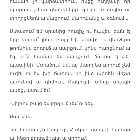
համար չի վարձատրում, ինքը ուղղակի որ
պարապ չմնա ցերեկները, դուրս ա գալիս ու
փողոցներն ա մաքրում, մարդկանց ա օգնում...
Մտածում եմ սրանից հուզիչ ու հավես բան էլ
երբ կարա՞ լինի, բայց էլի եղավ)։ Էս վերջերս
թոռնիկս բրդուճ ա սարքում, կինս հարցնում ա
էդ ու՞մ համար ես սարքում, ճուտս էլ թե`
պապիկի։ Մտածում եմ, այ մարդ ես բրդուճ չեմ
ուզել ու էս խի ճստոս, որ ինձ արդեն միշտ
անունով ա դիմում, Բակուրի տեղը պապի
ասեց, ասում եմ.
֊Սիրտս բայց ես բրդուճ չեմ ուզել...
Ասում ա.
֊Քո համար չի Բակուր, Հակոբ պապիի համար
ա, ինքը բրդուճ շատ ա սիրում: