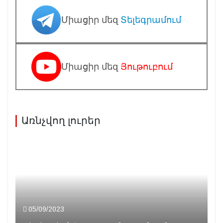
Միացիր մեզ
Տելեգրամում
Միացիր մեզ
Յութուբում
Առնչվող լուրեր
05/09/2023