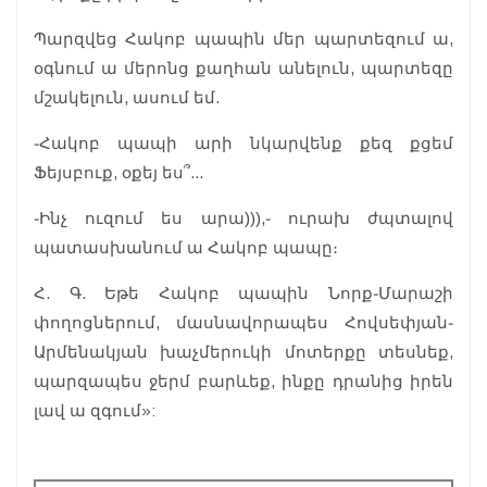
Պարզվեց Հակոբ պապին մեր պարտեզում ա,
օգնում ա մերոնց քաղհան անելուն, պարտեզը
մշակելուն, ասում եմ.
֊Հակոբ պապի արի նկարվենք քեզ քցեմ
Ֆեյսբուք, օքեյ ես՞...
֊Ինչ ուզում ես արա))),֊ ուրախ ժպտալով
պատասխանում ա Հակոբ պապը։
Հ. Գ. Եթե Հակոբ պապին Նորք֊Մարաշի
փողոցներում, մասնավորապես Հովսեփյան֊
Արմենակյան խաչմերուկի մոտերքը տեսնեք,
պարզապես ջերմ բարևեք, ինքը դրանից իրեն
լավ ա զգում»: