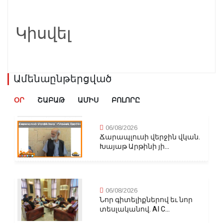
Կիսվել
Ամենաընթերցված
ՕՐ
ՇԱԲԱԹ
ԱՄԻՍ
ԲՈԼՈՐԸ
06/08/2026
Ճարապլուսի վերջին վկան.
Խայաթ Արթինի յի...
06/08/2026
Նոր գիտելիքներով եւ նոր
տեսլականով. AI C...