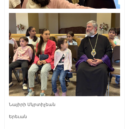
Նայիրի Մկրտիչեան
Երեւան