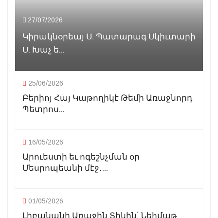
27/07/2026
Կիրակնօրեայ Ս. Պատարագ Սկիւտարի
Ս. Խաչ ե...
25/06/2026
Բերիոյ Հայ Կաթողիկէ Թեմի Առաջնորդ
Պետրոս...
16/05/2026
Արուեստի եւ ոգեշնչման օր
Մեսրոպեանի մէջ․...
01/05/2026
Լիբանանի Առաջին Տիկին՝ Նեհմաթ