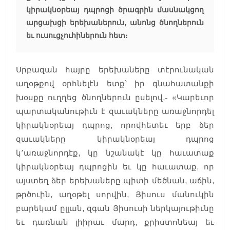
կիրակնօրեայ դպրոցի ծրագրին մասնակցող
արցախցի երեխաներուն, անոնց ծնողներուն
եւ ուսուցչուհիներուն հետ։
Սրբազան հայրը երեխաները տէրունական
աղօթքով օրհնելէն ետք՝ իր գնահատանքի
խօսքը ուղղեց ծնողներուն ըսելով,- «Կարեւոր
պարտականութիւն է զաւակները առաջնորդել
կիրակնօրեայ դպրոց, որովհետեւ երբ ձեր
զաւակները կիրակնօրեայ դպրոց
կ՚առաջնորդէք, կը նշանակէ կը հաւատաք
կիրակնօրեայ դպրոցին եւ կը հաւատաք, որ
այստեղ ձեր երեխաները պիտի մեծնան, աճին,
թրծուին, աղօթել սորվին, Յիսուս մանուկին
բարեկամ ըլլան, զգան Յիսուսի ներկայութիւնը
եւ դառնան լիիրաւ մարդ, քրիստոնեայ եւ