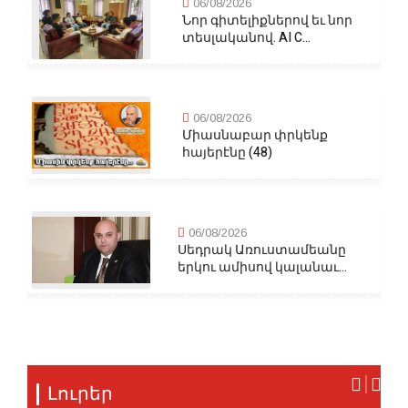
06/08/2026
Նոր գիտելիքներով եւ նոր
տեսլականով. AI C...
06/08/2026
Միասնաբար փրկենք
հայերէնը (48)
06/08/2026
Սեդրակ Առուստամեանը
երկու ամիսով կալանաւ...
Լուրեր