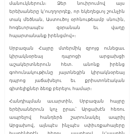
մանուկներուն։ Ձեր նուիրումով այս
երեխաները կ՚ուղղորդէք, որ եկեղեցւոյ շունչին
տակ մեծնան, Աստուծոյ օրհնութեամբ սնուին,
հոգեւորապէս զօրանան եւ վաղը
հպարտանանք իրենցմով»։
Սրբազան Հայրը մտերմիկ զրոյց ունեցաւ
կիրակնօրեայ դպրոցի արցախցի
աշակերտներուն հետ. անոնք իրենց
գոհունակութիւնը յայտնեցին կիրակնօրեայ
դպրոց յաճախելու եւ քրիստոնէական
գիտելիքներ ձեռք բերելու համար։
Հանդիպման աւարտին, Սրբազան հայրը
երեխաներուն կոչ ըրաւ՝ Արցախէն հեռու
ապրելով հանդերձ շարունակել ապրիլ
Արցախով, այնպէս ինչպէս սփիւռքահայերը
հայրենիքէն հեռու ապրելով կ՚ապրին