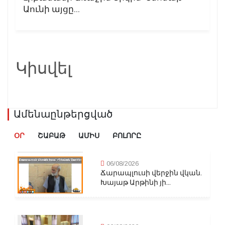
Աունի այցը...
Կիսվել
Ամենաընթերցված
ՕՐ
ՇԱԲԱԹ
ԱՄԻՍ
ԲՈԼՈՐԸ
06/08/2026
Ճարապլուսի վերջին վկան.
Խայաթ Արթինի յի...