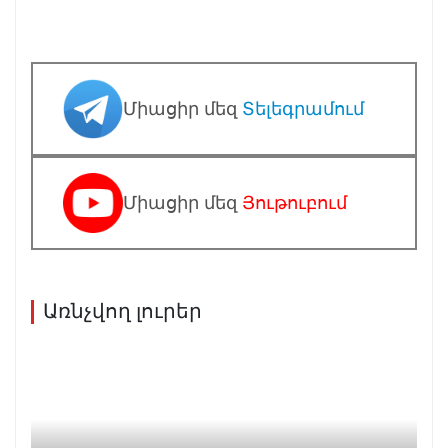
Միացիր մեզ
Տելեգրամում
Միացիր մեզ
Յութուբում
Առնչվող լուրեր