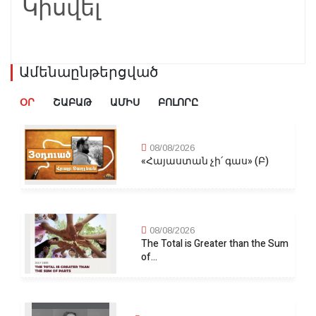
Կիսվել
Ամենաընթերցված
ՕՐ
ՇԱԲԱԹ
ԱՄԻՍ
ԲՈԼՈՐԸ
08/08/2026
«Հայաստան չի՛ գաս» (Բ)
08/08/2026
The Total is Greater than the Sum
of...