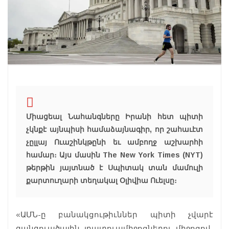
Միացեալ Նահանգները Իրանի հետ պիտի
չկնքէ այնպիսի համաձայնագիր, որ շահաւէտ
չըլլայ Ուաշինկթընի եւ ամբողջ աշխարհի
համար։ Այս մասին The New York Times (NYT)
թերթին յայտնած է Սպիտակ տան մամուլի
քարտուղարի տեղակալ Օլիվիա Ուելսը։
«ԱՄՆ-ը բանակցութիւններ պիտի չվարէ
զանգուածային լրատուամիջոցներու միջոցով․