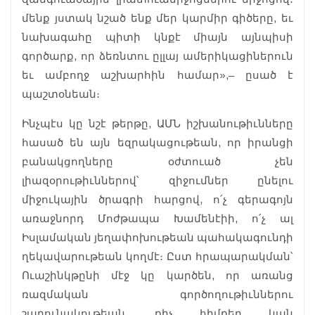
մենք յստակ նշած ենք մեր կարմիր գիծերը, եւ
նախագահը պիտի կնքէ միայն այնպիսի
գործարք, որ ձեռնտու ըլլայ ամերիկացիներուն
եւ ամբողջ աշխարհին համար»,– ըսած է
պաշտօնեան։
Ինչպէս կը նշէ թերթը, ԱՄՆ իշխանութիւնները
հասած են այն եզրակացութեան, որ իրանցի
բանակցողները օժտուած չեն
լիազօրութիւններով՝ զիջումներ ընելու
միջուկային ծրագրի հարցով, ո՛չ գերագոյն
առաջնորդ Մոժթապա Խամենէիի, ո՛չ ալ
Իսլամական յեղափոխութեան պահակագունդի
ղեկավարութեան կողմէ։ Ըստ հրապարակման՝
Ուաշինկթընի մէջ կը կարծեն, որ առանց
ռազմական գործողութիւններու
շարունակութեան, քիչ հիմքեր կան