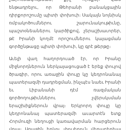
ենթադրելու, որ Թեհրանի բանակցային
դիրքորոշումը պիտի փոխուի։ Սակայն նոյնիսկ
ռմբակոծումներու շարունակութիւնը,
պաշտօնեաներու կարծիքով, չերաշխաւորեր,
թէ Իրանի կողմէ որոշումներու կայացման
գործընթացը պիտի փոխուի, կը գրէ թերթը։
Աւելի վաղ հաղորդուած էր, որ Իրանը
միջնորդներուն ներկայացուցած է երեք փուլով
ծրագիր, որու առաջին փուլը կը կեդրոնանայ
պատերազմի դադրեցման, ինչպէս նաեւ Իրանի
եւ Լիբանանի դէմ ռազմական
գործողութիւններու չվերսկսման
երաշխիքներուն վրայ։ Երկրորդ փուլը կը
կեդրոնանայ պատերազմի աւարտէն ետք
Հորմուզի նեղուցի կառավարման հարցերուն
վրայ։ Առաջին երկու փուլերուն վերաբերեալ