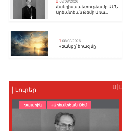
08/08/2026
Հանդիսապետութեամբ ԱՄՆ
Արեւմտեան Թեմի Առա...
08/08/2026
Կեանքը՝ երազ մը
Լուրեր
Խապրիկ
#Արեւմտեան Թեմ