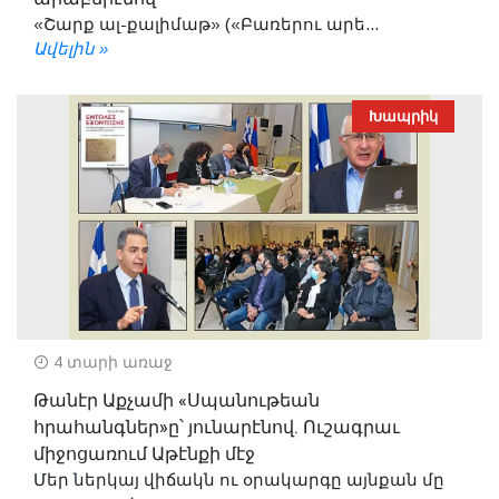
«Շարք ալ-քալիմաթ» («Բառերու արե...
Ավելին »
Խապրիկ
4 տարի առաջ
Թանէր Աքչամի «Սպանութեան
հրահանգներ»ը՝ յունարէնով. Ուշագրաւ
միջոցառում Աթէնքի մէջ
Մեր ներկայ վիճակն ու օրակարգը այնքան մը