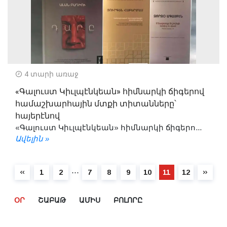
4 տարի առաջ
«Գալուստ Կիւլպէնկեան» հիմնարկի ճիգերով
համաշխարհային մտքի տիտանները՝
հայերէնով
«Գալուստ Կիւլպէնկեան» հիմնարկի ճիգերո...
Ավելին »
⋯
1
2
7
8
9
10
11
12
ՕՐ
ՇԱԲԱԹ
ԱՄԻՍ
ԲՈԼՈՐԸ