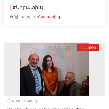
#Նորատիպ
Գլխավոր
#Նորատիպ
Խապրիկ
4 տարի առաջ