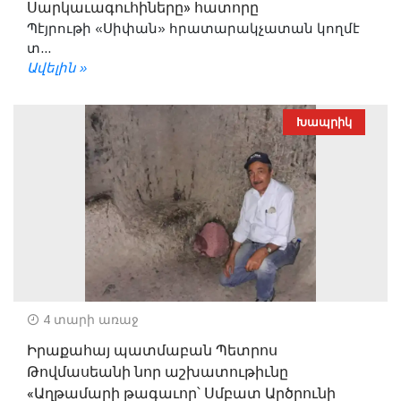
Սարկաւագուհիները» հատորը
Պէյրութի «Սիփան» հրատարակչատան կողմէ
տ...
Ավելին »
Խապրիկ
4 տարի առաջ
Իրաքահայ պատմաբան Պետրոս
Թովմասեանի նոր աշխատութիւնը
«Աղթամարի թագաւոր՝ Սմբատ Արծրունի