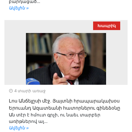
բարդացած...
Ավելին »
Խապրիկ
4 տարի առաջ
Լոս Անճելըսի մէջ. Յայտնի հրապարակախօս
Երուանդ Ազատեանի հատորներու գինեձօնը
Ան տէր է հմուտ գրչի, ու նաեւ տարբեր
առիթներով ալ...
Ավելին »