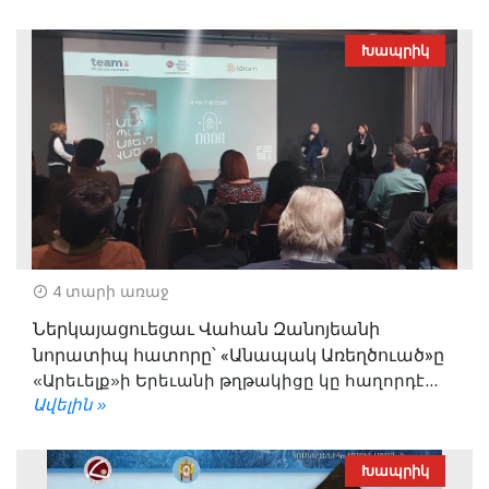
Խապրիկ
4 տարի առաջ
Ներկայացուեցաւ Վահան Զանոյեանի
նորատիպ հատորը՝ «Անապակ Առեղծուած»ը
«Արեւելք»ի Երեւանի թղթակիցը կը հաղորդէ...
Ավելին »
Խապրիկ