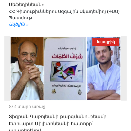
Սեֆեդինեան»
ՀՀ Գիտութիւններու Ազգային Ակադեմիոյ (ԳԱԱ)
Պատմութ...
Ավելին »
Խապրիկ
4 տարի առաջ
Տիգրան Գաբոյեանի թարգմանութեամբ.
Էտուարտ Միլիտոնեանի հատորը՝
արաբերէնով