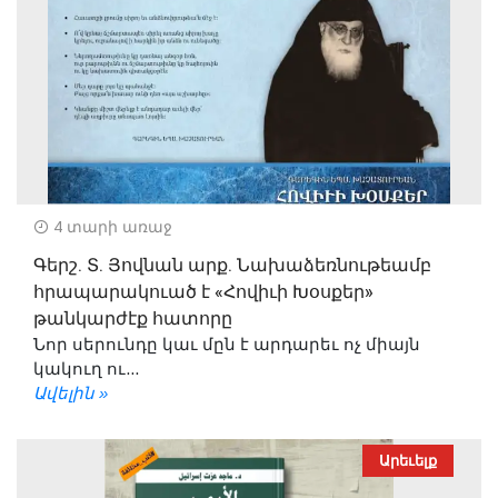
4 տարի առաջ
Գերշ. Տ. Յովնան արք. Նախաձեռնութեամբ
հրապարակուած է «Հովիւի Խօսքեր»
թանկարժէք հատորը
Նոր սերունդը կաւ մըն է արդարեւ ոչ միայն
կակուղ ու...
Ավելին »
Արեւելք