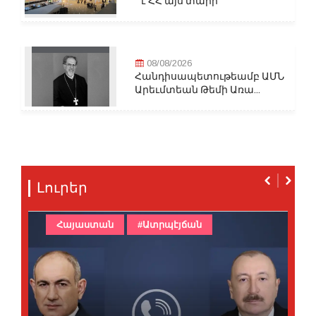
է ՀՀ այս տարի
08/08/2026
Հանդիսապետութեամբ ԱՄՆ
Արեւմտեան Թեմի Առա...
Լուրեր
Հայաստան
#Ատրպէյճան