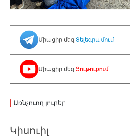
Միացիր մեզ
Տելեգրամում
Միացիր մեզ
Յութուբում
Առնչուող լուրեր
Կիսուիլ