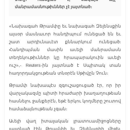
մանրամասնութիւններ չէ յայտնած։
«Նախագահ Թրամփը եւ նախագահ Զելենսքին
այսօր մասնաւոր հանդիպում ունեցած են եւ
շատ արդիւնաւէտ քննարկում ունեցած։
Հանդիպման մասին աւելի մանրամասն
տեղեկութիւններ կը հրապարակուին աւելի
ուշ»,- Reuters-ին յայտնած է Սպիտակ տան
հաղորդակցութեան տնօրէն Սթիվըն Չուն։
Թրամփ նախապէս զգուշացուցած էր, որ իր
վարչակազմը պիտի հրաժարի խաղաղութեան
հասնելու ջանքերէն, եթէ երկու կողմերը շուտով
համաձայնութեան չգան։
Աւելի վաղ իտալական լրատուամիջոցները
յայտնած էին Թրամփի եւ Զելենսքիի միջեւ