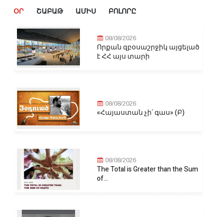
ՕՐ
ՇԱԲԱԹ
ԱՄԻՍ
ԲՈԼՈՐԸ
08/08/2026
Որքան զբօսաշրջիկ այցելած
է ՀՀ այս տարի
08/08/2026
«Հայաստան չի՛ գաս» (Բ)
08/08/2026
The Total is Greater than the Sum
of...