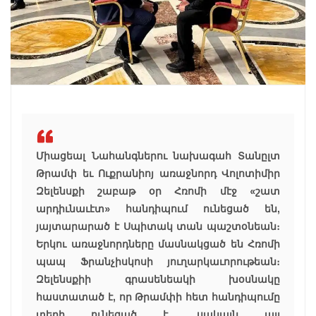
Միացեալ Նահանգներու նախագահ Տանըլտ
Թրամփ եւ Ուքրանիոյ առաջնորդ Վոլոտիմիր
Զելենսքի շաբաթ օր Հռոմի մէջ «շատ
արդիւնաւէտ» հանդիպում ունեցած են,
յայտարարած է Սպիտակ տան պաշտօնեան։
Երկու առաջնորդները մասնակցած են Հռոմի
պապ Ֆրանչիսկոսի յուղարկաւորութեան։
Զելենսքիի գրասենեակի խօսնակը
հաստատած է, որ Թրամփի հետ հանդիպումը
տեղի ունեցած է, սակայն այլ