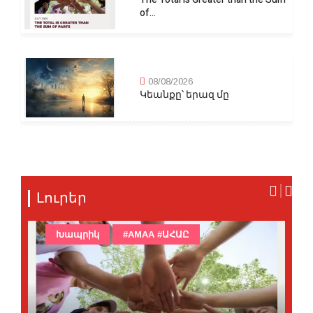
of...
08/08/2026
Կեանքը՝ երազ մը
Լուրեր
Խապրիկ
#AMAA #ԱՀԱԸ