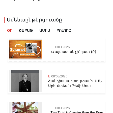
Ամենաընթերցուածը
ՕՐ
ՇԱԲԱԹ
ԱՄԻՍ
ԲՈԼՈՐԸ
08/08/2026
«Հայաստան չի՛ գաս» (Բ)
08/08/2026
Հանդիսապետութեամբ ԱՄՆ
Արեւմտեան Թեմի Առա...
08/08/2026
The Total is Greater than the Sum