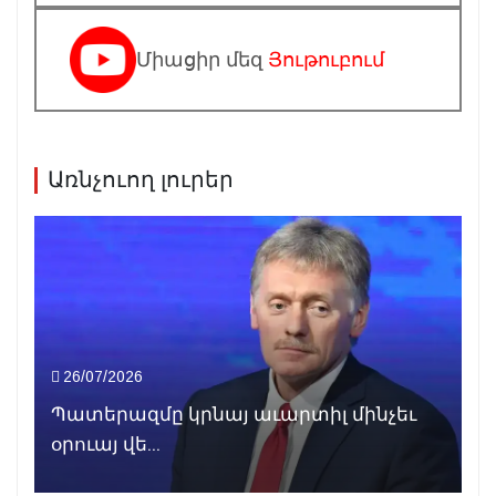
Միացիր մեզ
Յութուբում
Առնչուող լուրեր
26/07/2026
Պատերազմը կրնայ աւարտիլ մինչեւ
օրուայ վե...