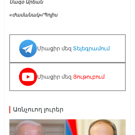
Սագօ Արեան
«Ժամանակ»/Պոլիս
Միացիր մեզ
Տելեգրամում
Միացիր մեզ
Յութուբում
Առնչուող լուրեր