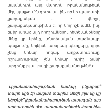
սպաննուին այդ մարդիկ: Իրականութեան
մէջ, պայթումէն դուրս ալ, ինչ որ կը պատահի,
քաղաքական է: Ի վերջոյ
քաղաքականութիւնն է, որ կ՚որոշէ ամէն ինչ,
եւ իր առած այդ որոշումներու հետեւանքները
մենք կը կրենք, տնտեսական տագնապը,
պայթումը, նոյնիսկ առօրեայ պէտքերը, զորս
չենք կրնար հոգալ. աղքատութիւնը,
թշուառութիւնը չեն կրնար ուրիշ բանի
արդիւնք ըլլալ՝ բացի քաղաքականութենէն:
-Լիբանանահայութեան համար, ինչպիսի՞
տարի մըն էր անցած տարին: Ձեզի յոյս մը կը
ներշնչէ՞ լիբանանահայութեան ապագան. այս
արհաւիրքին մէջ, պատահարներէն յետոյ ինչ-