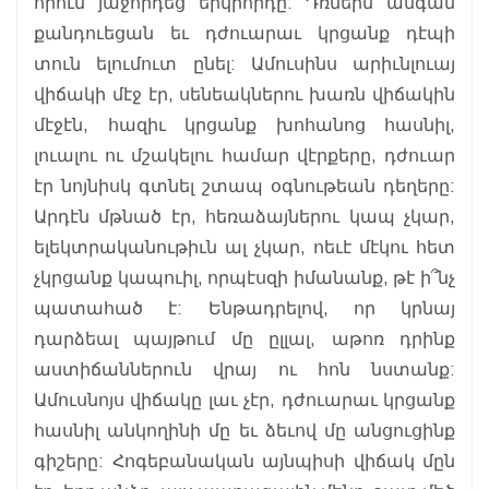
որուն յաջորդեց երկրորդը: Դռներն անգամ
քանդուեցան եւ դժուարաւ կրցանք դէպի
տուն ելումուտ ընել: Ամուսինս արիւնլուայ
վիճակի մէջ էր, սենեակներու խառն վիճակին
մէջէն, հազիւ կրցանք խոհանոց հասնիլ,
լուալու ու մշակելու համար վէրքերը, դժուար
էր նոյնիսկ գտնել շտապ օգնութեան դեղերը:
Արդէն մթնած էր, հեռաձայներու կապ չկար,
ելեկտրականութիւն ալ չկար, ոեւէ մէկու հետ
չկրցանք կապուիլ, որպէսզի իմանանք, թէ ի՞նչ
պատահած է: Ենթադրելով, որ կրնայ
դարձեալ պայթում մը ըլլալ, աթոռ դրինք
աստիճաններուն վրայ ու հոն նստանք:
Ամուսնոյս վիճակը լաւ չէր, դժուարաւ կրցանք
հասնիլ անկողինի մը եւ ձեւով մը անցուցինք
գիշերը: Հոգեբանական այնպիսի վիճակ մըն