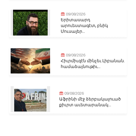
09/08/2026
Երիտասարդ
արուեստագէտ, բնիկ
Մուսալեր...
09/08/2026
Հիւրմիւզէն մինչեւ Լիբանան.
համաձայնութիւ...
09/08/2026
Աֆրինի մէջ ձերբակալուած
քիւրտ աւետարանակ...