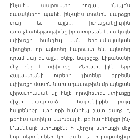
ինչպէ՛ս ապրուստը հոգայ, ինչպէ՛ս
զաւակները պահէ, ինչպէ՛ս տունին վարձքը
տայ եւ այլն… իւրաքանչիւրին
առաջնահերթութիւնը իր առօրեան է, սակայն
սփիւռքի հանդէպ կան երեւակայական
միտքեր, որ այնտեղ հարուստ են, այնտեղ
դրամ կայ եւ այլն: Եկէք, նայեցէք, Լիբանանի
մէջ ինչ է սփիւռքը: Հեռատեսիլէն երբ
Հայաստանի լուրերը դիտենք, երբեմն
սփիւռքի մասին նախադասութիւն մը այնքան
վիրաւորական կը հնչէ, որովհետեւ սփիւռքը
միշտ կապուած է հայրենիքին, բայց
հայրենիքը սփիւռքի հանդէպ շատ գաղջ է,
թերեւս ատիկա կախեալ է, թէ հայրենիքը ինչ
կ՚ակնկալէ սփիւռքէն: Ի վերջոյ սփիւռքի մէջ
նոր սերունդներ կու գան, եւ իւրաքանչիւր