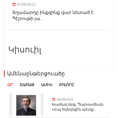
07/06/2021
Տղամարդը ինքզինք վար նետած է
Պէյրութի յա...
Կիսուիլ
Ամենաընթերցուածը
ՕՐ
ՇԱԲԱԹ
ԱՄԻՍ
ԲՈԼՈՐԸ
09/08/2026
Խաժակ Արք. Պարսամեան.
«Հայ Եկեղեցին պէտք...