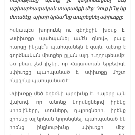
հայութիւնը պէտք չէ կեդրոնացնել մէկ
աշխարհագական տարածքի մէջ: Դուք ի՞նչ կը
մտածէք, պիտի կրնա՞նք ապրեցնել սփիւռքը:
Իսկապէս խորունկ ու գեղեցիկ խօսք է,
«սփիւռքը պահպանել ամէն գնով», բայց
հարցը ինչպէ՞ս պահպանելն է զայն, պէտք է
գործնական միտքեր ըլլան այդ ուղղութեամբ:
Ես բնաւ չեմ յիշեր, որ Հայաստան երբեւիցէ
սփիւռքը պահպանած է, սփիւռքը միշտ
ինքզինք պահպանած է:
Սփիւռքը մեծ եղեռնի արդիւնք է. հայերը այն
վախով, որ անոնք կորսնցնելով իրենց
սիրելիները, տուները, դպրոցները, իրենք
զիրենք ալ կրնան կորսնցնել, պահպանած են
իրենց ինքնութիւնը սփիւռքի մէջ: