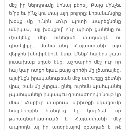
մէջ իր ներդրումը կրնայ բերել: Բայց մինչեւ
ե՞րբ եւ ի՞նչ կու տայ այդ բոլորը: Լիբանանցիք
խօսք մը ունին «ո՛ւր պիտի ապրեցնենք
անիկա», այլ խօսքով՝ ո՛ւր պիտի ցանենք ու
մշակենք մեր ունեցած տաղանդն ու
գիտելիքը, մանաւանդ Հայաստանի այս
վերջին խնդիրներէն ետք: Մենք՝ հայերս շատ
յուսախաբ եղած ենք, աշխարհի մէջ ուր որ
հայ կար ոտքի ելաւ, բայց գործի մը չծառայեց,
այսինքն իրականութեան մէջ սփիւռքը գետնի
վրայ բան մը չկրցաւ ընել, ուրեմն պահպանել
չպահպանելը իսկապէս գիտաժողովի նիւթ կը
մնայ: Հարիւր տարուայ սփիւռքի զգացումը
հայրենիքին հանդէպ կը կարծեմ, որ
թերագնահատուած է: Հայաստանի մէջ
ապրողն ալ իր առօրեայով զբաղած է, թէ