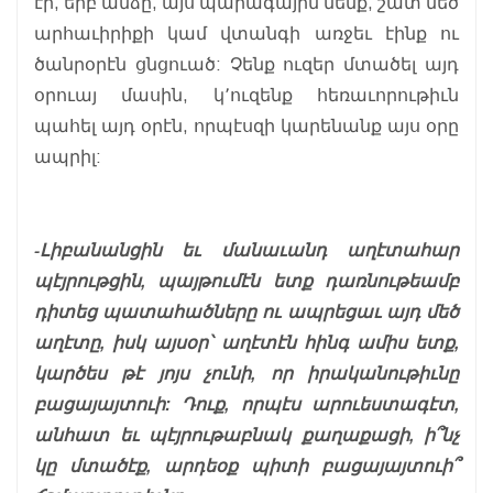
էր, երբ անձը, այս պարագային մենք, շատ մեծ
արհաւիրիքի կամ վտանգի առջեւ էինք ու
ծանրօրէն ցնցուած: Չենք ուզեր մտածել այդ
օրուայ մասին, կ՚ուզենք հեռաւորութիւն
պահել այդ օրէն, որպէսզի կարենանք այս օրը
ապրիլ:
-Լիբանանցին եւ մանաւանդ աղէտահար
պէյրութցին, պայթումէն ետք դառնութեամբ
դիտեց պատահածները ու ապրեցաւ այդ մեծ
աղէտը, իսկ այսօր՝ աղէտէն հինգ ամիս ետք,
կարծես թէ յոյս չունի, որ իրականութիւնը
բացայայտուի: Դուք, որպէս արուեստագէտ,
անհատ եւ պէյրութաբնակ քաղաքացի, ի՞նչ
կը մտածէք, արդեօք պիտի բացայայտուի՞