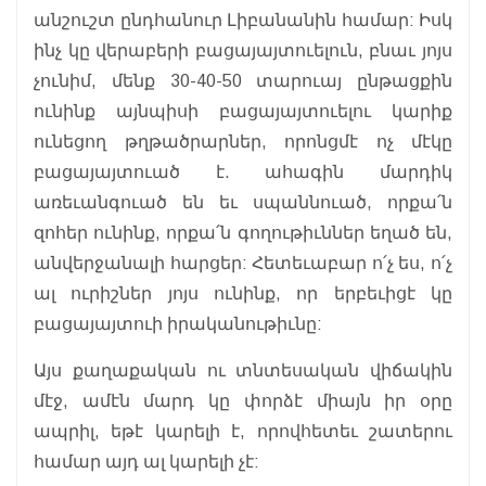
անշուշտ ընդհանուր Լիբանանին համար: Իսկ
ինչ կը վերաբերի բացայայտուելուն, բնաւ յոյս
չունիմ, մենք 30-40-50 տարուայ ընթացքին
ունինք այնպիսի բացայայտուելու կարիք
ունեցող թղթածրարներ, որոնցմէ ոչ մէկը
բացայայտուած է. ահագին մարդիկ
առեւանգուած են եւ սպաննուած, որքա՛ն
զոհեր ունինք, որքա՛ն գողութիւններ եղած են,
անվերջանալի հարցեր: Հետեւաբար ո՛չ ես, ո՛չ
ալ ուրիշներ յոյս ունինք, որ երբեւիցէ կը
բացայայտուի իրականութիւնը:
Այս քաղաքական ու տնտեսական վիճակին
մէջ, ամէն մարդ կը փորձէ միայն իր օրը
ապրիլ, եթէ կարելի է, որովհետեւ շատերու
համար այդ ալ կարելի չէ: