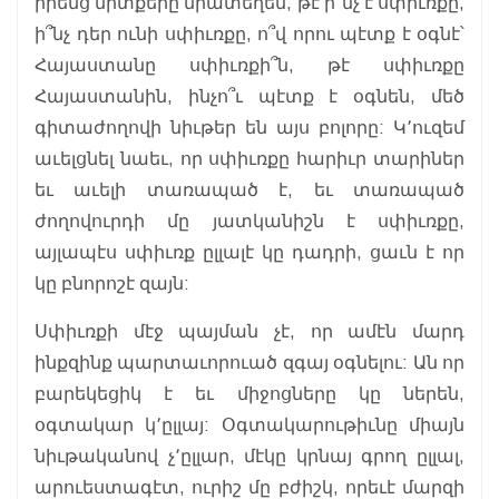
իրենց միտքերը միատեղեն, թէ ի՞նչ է սփիւռքը,
ի՞նչ դեր ունի սփիւռքը, ո՞վ որու պէտք է օգնէ՝
Հայաստանը սփիւռքի՞ն, թէ սփիւռքը
Հայաստանին, ինչո՞ւ պէտք է օգնեն, մեծ
գիտաժողովի նիւթեր են այս բոլորը: Կ՚ուզեմ
աւելցնել նաեւ, որ սփիւռքը հարիւր տարիներ
եւ աւելի տառապած է, եւ տառապած
ժողովուրդի մը յատկանիշն է սփիւռքը,
այլապէս սփիւռք ըլլալէ կը դադրի, ցաւն է որ
կը բնորոշէ զայն:
Սփիւռքի մէջ պայման չէ, որ ամէն մարդ
ինքզինք պարտաւորուած զգայ օգնելու: Ան որ
բարեկեցիկ է եւ միջոցները կը ներեն,
օգտակար կ՚ըլլայ: Օգտակարութիւնը միայն
նիւթականով չ՚ըլլար, մէկը կրնայ գրող ըլլալ,
արուեստագէտ, ուրիշ մը բժիշկ, որեւէ մարզի