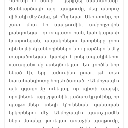
Դժուար ու ծանր է վերյիշել պատահածը:
Յանկարծակի այդ պայթումը, մեզ անորոշ
վիճակի մէջ ձգեց, թէ ի՞նչ եղաւ: Մեր տունը, որ
շատ մօտ էր պայթումին, ամբողջովին
քանդուեցաւ. դուռ պատուհան, կահ կարասի
կոտրուեցան, ապակիներու կտորները չորս
դին նոյնիսկ անկողիններուն ու բարձերուն մէջ
տարածուեցան, կարելի է ըսել ապակիներու
«աւազան» մը ստեղծուեցաւ: Ես գործէն նոր
եկած էի, երբ ամուսինս ըսաւ, թէ տես
նաւահանգիստը հրդեհ ծագած է։ Անմիջապէս
այն զգացումը ունեցայ, որ պիտի պայթի,
որովհետեւ այդ շրջանին, յաճախ կը լսէինք, որ
պայթումներ տեղի կ՚ունենան զանազան
երկիրներու մէջ: Անմիջապէս պատշգամէն
ներս մտանք, լսուեցաւ առաջին պայթումը,