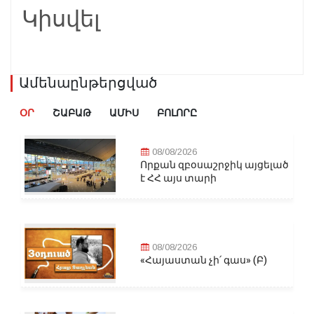
Կիսվել
Ամենաընթերցված
ՕՐ
ՇԱԲԱԹ
ԱՄԻՍ
ԲՈԼՈՐԸ
08/08/2026
Որքան զբօսաշրջիկ այցելած
է ՀՀ այս տարի
08/08/2026
«Հայաստան չի՛ գաս» (Բ)