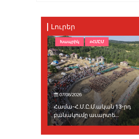
Լուրեր
ցի
Խապրիկ
#ՀՄԸՄ
07/08/2026
ս․
Համա-Հ.Մ.Ը.Մ.ական 13-րդ
առին...
բանակումը աւարտե...