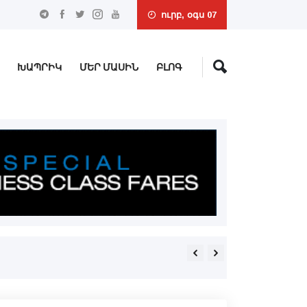
ուրբ, օգս 07
ԽԱՊՐԻԿ
ՄԵՐ ՄԱՍԻՆ
ԲԼՈԳ
Ամբողջն ավելի մեծ է, քան