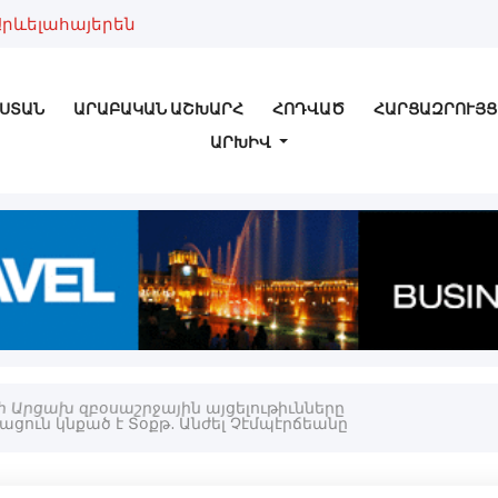
Արևելահայերեն
ՍՏԱՆ
ԱՐԱԲԱԿԱՆ ԱՇԽԱՐՀ
ՀՈԴՎԱԾ
ՀԱՐՑԱԶՐՈՒՅՑ
ԱՐԽԻՎ
ի Արցախ զբօսաշրջային այցելութիւնները