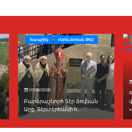
Խապրիկ
#Արեւմտեան Թեմ
07/08/2026
Բարձրաշնորհ Տէր Յովնան
Արք. Տէրտէրեանի հ...