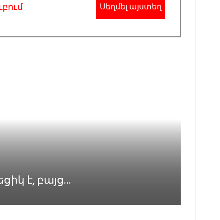
ւբում
Սեղմել այստեղ
կ է, բայց...