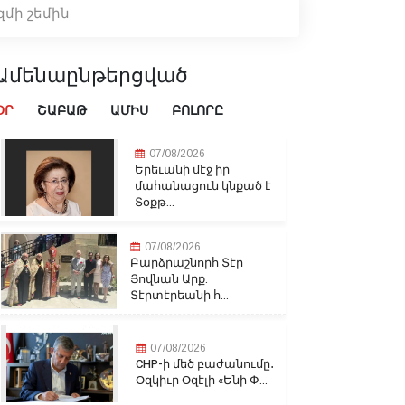
մի շեմին
Ամենաընթերցված
ՕՐ
ՇԱԲԱԹ
ԱՄԻՍ
ԲՈԼՈՐԸ
07/08/2026
Երեւանի մէջ իր
մահանացուն կնքած է
Տօքթ...
07/08/2026
Բարձրաշնորհ Տէր
Յովնան Արք.
Տէրտէրեանի հ...
07/08/2026
CHP-ի մեծ բաժանումը․
Օզկիւր Օզէլի «Ենի Փ...