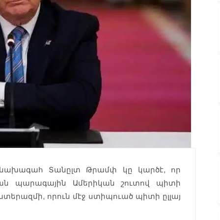
 նախագահ Տանըլտ Թրամփ կը կարծէ, որ
ան պարագային Ամերիկան շուտով պիտի
երազմի, որուն մէջ ստիպուած պիտի ըլլայ