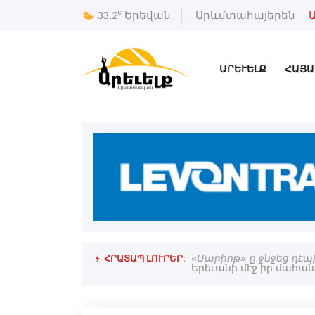
c
33.2
Երեվան
Արևմտահայերեն
ԱՐԵՒԵԼՔ
ՀԱՅԱ
ՀՐԱՏԱՊ ԼՈՒՐԵՐ:
«Մարիոթ»-ը ջնջեց դէպ