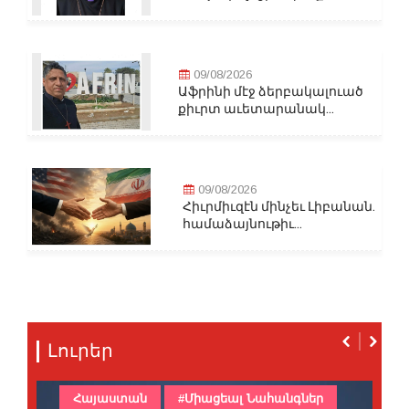
09/08/2026
Աֆրինի մէջ ձերբակալուած
քիւրտ աւետարանակ...
09/08/2026
Հիւրմիւզէն մինչեւ Լիբանան.
համաձայնութիւ...
Լուրեր
Հայաստան
#Միացեալ Նահանգներ