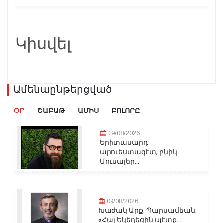
Կիսվել
Ամենաընթերցված
ՕՐ
ՇԱԲԱԹ
ԱՄԻՍ
ԲՈԼՈՐԸ
09/08/2026
Երիտասարդ
արուեստագէտ, բնիկ
Մուսալեր...
09/08/2026
Խաժակ Արք. Պարսամեան.
«Հայ Եկեղեցին պէտք...