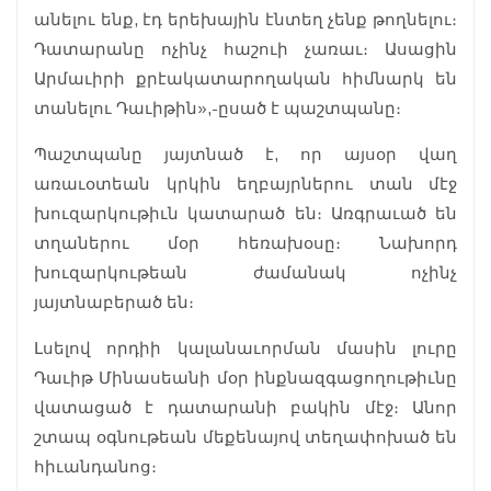
անելու ենք, էդ երեխային էնտեղ չենք թողնելու։
Դատարանը ոչինչ հաշուի չառաւ։ Ասացին
Արմաւիրի քրէակատարողական հիմնարկ են
տանելու Դաւիթին»,-ըսած է պաշտպանը։
Պաշտպանը յայտնած է, որ այսօր վաղ
առաւօտեան կրկին եղբայրներու տան մէջ
խուզարկութիւն կատարած են։ Առգրաւած են
տղաներու մօր հեռախօսը։ Նախորդ
խուզարկութեան ժամանակ ոչինչ
յայտնաբերած են։
Լսելով որդիի կալանաւորման մասին լուրը
Դաւիթ Մինասեանի մօր ինքնազգացողութիւնը
վատացած է դատարանի բակին մէջ։ Անոր
շտապ օգնութեան մեքենայով տեղափոխած են
հիւանդանոց։