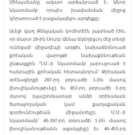
Մինասեանը ազատ արձակուած է։ Անոր
նկատմամբ որպէս խափանման միջոց
կիրառուած է բացակայելու արգելքը։
Աւելի վաղ Քննչական կոմիտէէն յայտնած էին,
որ մարտ 29-ին Սուրբ Աննա եկեղեցւոյ մէջ տեղի
ունեցած միջադէպի առթիւ նախաձեռնուած
քրէական վարոյթի նախաքննութեան
ընթացքին Դ.Մ.-ի նկատմամբ յարուցուած է
հանրային քրէական հետապնդում՝ Քրէական
օրէնսգիրքի 297-րդ յօդուածի 1-ին մասով
(խուլիկանութիւնը) եւ 452-րդ յօդուածի 3-րդ
մասով (պաշտօնատար անձի օրինական
ծառայողական կամ քաղաքական
գործունէութեան միջամտելը), Մ.Մ.-ի
նկատմամբ՝ 46-297-րդ յօդուածի 1-ին մասով
(խուլիկանութեանն աջակցիլը) եւ 46-452-րդ