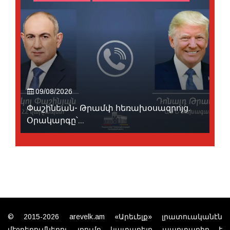
09/08/2026
Փաշինեան- Թրամփ հեռախօսազրոյց.
Օրակարգը՝...
© 2015-2026 arevelk.am «Արեւելք» լրատուականէն
մէջբերումներու յղումը կատարելը պարտադիր է