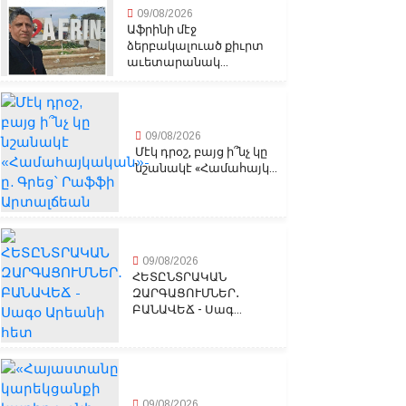
09/08/2026
Աֆրինի մէջ
ձերբակալուած քիւրտ
աւետարանակ...
09/08/2026
Մէկ դրօշ, բայց ի՞նչ կը
նշանակէ «Համահայկ...
09/08/2026
ՀԵՏԸՆՏՐԱԿԱՆ
ԶԱՐԳԱՑՈՒՄՆԵՐ․
ԲԱՆԱՎԵՃ - Սագ...
09/08/2026