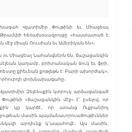
ախագահ Վլատիմիր Փութինի եւ Միացեալ
 Թրամփի հեռախօսազրոյցը «հաստատած է
 մէջ միայն Ռուսիան եւ Ամերիկան ​​են»։
 ու Միացեալ Նահանգներն ​​են, ճաշացանկին
քսէլեան կաղամբ, բրիտանական ձուկ եւ ֆրի,
ստը քիեւեան քոթլեթն է: Բարի ախորժակ»,
 խորհուրդի փոխնախագահը։
Վլատիմիր Զելենսքին կտրուկ արձագանգած
 Փութինի «ճաշացանկին մէջ» է՝ ըսելով, որ
սքին կը կարծէ, որ առանց Ուքրանիոյ
ութեան մասին պայմանաւորուածութիւններ
անկալի արդիւնք կ՚ապահովէ։ Այս մասին,
 յայտարարած է առցանց մամուլի ասուլիսի