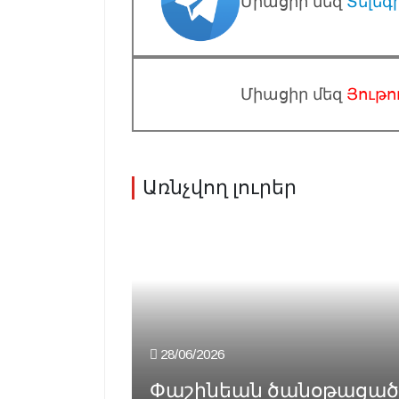
Միացիր մեզ
Տելեգ
Միացիր մեզ
Յութո
Առնչվող լուրեր
28/06/2026
Փաշինեան ծանօթացած է 