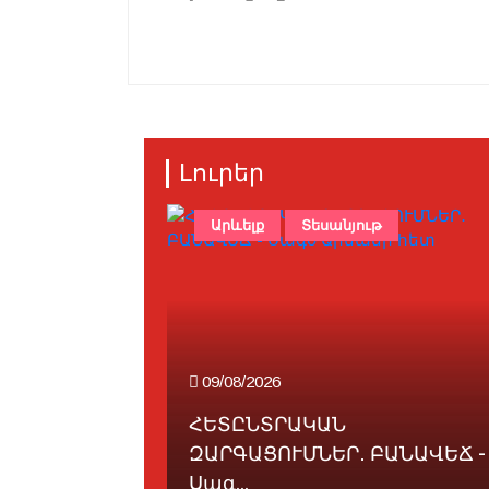
Լուրեր
Արևելք
Տեսանյութ
09/08/2026
փ
ՀԵՏԸՆՏՐԱԿԱՆ
ԶԱՐԳԱՑՈՒՄՆԵՐ․ ԲԱՆԱՎԵՃ -
Սագ...