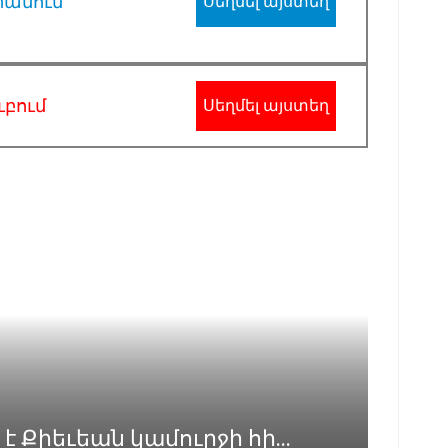
րամում
Սեղմել այստեղ
ւբում
Սեղմել այստեղ
Քիեւեան կամուրջի հի...