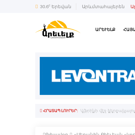
c
30.6
Երեվան
Արևմտահայերեն
Ա
ԱՐԵՒԵԼՔ
ՀԱՅ
ՀՐԱՏԱՊ ԼՈՒՐԵՐ:
ջանը
Աֆրինի մէջ ձերբակալ
Գլխավոր
«Սեղանին Քիեւեան «կոթ