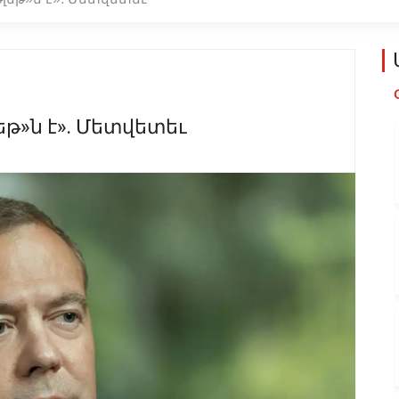
եթ»ն է». Մետվետեւ