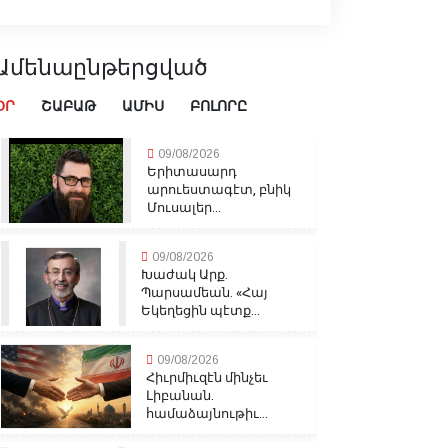
Ամենաընթերցված
ՕՐ
ՇԱԲԱԹ
ԱՄԻՍ
ԲՈԼՈՐԸ
09/08/2026
Երիտասարդ
արուեստագէտ, բնիկ
Մուսալեր...
09/08/2026
Խաժակ Արք.
Պարսամեան. «Հայ
Եկեղեցին պէտք...
09/08/2026
Հիւրմիւզէն մինչեւ
Լիբանան.
համաձայնութիւ...