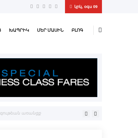
կրկ, օգս 09
Ց
ԽԱՊՐԻԿ
ՄԵՐ ՄԱՍԻՆ
ԲԼՈԳ
ոգութեան առանցք
ՀԵՏԸՆՏՐԱԿԱՆ ԶԱՐԳԱՑՈՒՄՆ