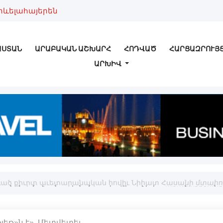
րևելահայերեն
ԱՍՏԱՆ
ԱՐԱԲԱԿԱՆ ԱՇԽԱՐՀ
ՀՈԴՎԱԾ
ՀԱՐՑԱԶՐՈՒՅ
ԱՐԽԻՎ
ուած քիւրտ աւետարանական հովիւ Նիհատ Հասանի մտահ
լեթ»ն է». Մետվետեւ