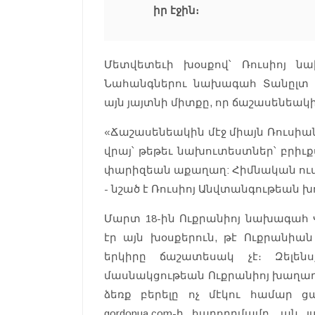
իր էջին։
Մետվետեւի խօսքով՝ Ռուսիոյ ն
Նահանգներու նախագահ Տանըլտ
այն յայտնի միտքը, որ ճաշասենեակին
«Ճաշասենեակին մէջ միայն Ռուսիան
վրայ՝ թեթեւ նախուտեստներ՝ բրիւ
փարիզեան աքաղաղ: Հիմնական ուտե
- նշած է Ռուսիոյ Անվտանգութեան
Մարտ 18-ին Ուքրանիոյ նախագահ 
էր այն խօսքերուն, թէ Ուքրանիան
երկիրը ճաշատեսակ չէ։ Զելեն
մասնակցութեան Ուքրանիոյ խաղաղ
ձեռք բերելը ոչ մէկու համար ց
gordonua.com-ի հաղորդմամբ, ան