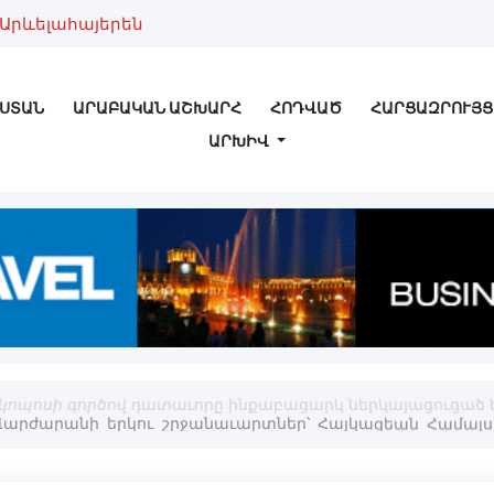
Արևելահայերեն
ՍՏԱՆ
ԱՐԱԲԱԿԱՆ ԱՇԽԱՐՀ
ՀՈԴՎԱԾ
ՀԱՐՑԱԶՐՈՒՅՑ
ԱՐԽԻՎ
իսկոպոսի գործով դատաւորը ինքաբացարկ ներկայացուցած 