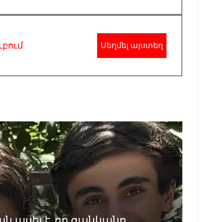
ւբում
Սեղմել այստեղ
 ասել է, որ ցանկանո...