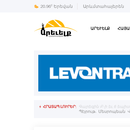
c
20.96
Երեվան
Արևմտահայերեն
ԱՐԵՒԵԼՔ
ՀԱՅԱ
ՀՐԱՏԱՊ ԼՈՒՐԵՐ:
Համալսարանի «Նախագահի պատուոյ
Գարեգին Բ-ի եւ 6 եպ