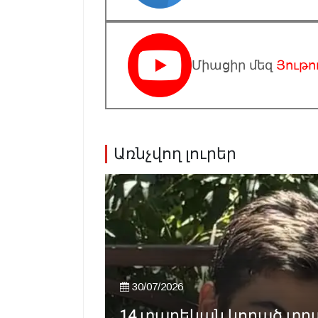
Միացիր մեզ
Յութո
Առնչվող լուրեր
30/07/2026
14 տարեկան կորած տղան