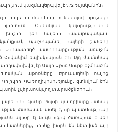
պոլսում կազմակերպվել է 572 թվականին։
յն հոգեւոր մարմինը, ունենալով որոշակի
ոլորտում՝ Օսմանյան կայսրությունում
է խոշոր՝ դեր հայերի հասարակական,
յանքում, պաշտպանել հայերի շահերը
տ։ Նորաստեղծ պատրիարքության առաջին
ծ Հովակիմ եպիսկոպոսն էր։ Այդ ժամանակ
տեղափոխվել էր Մայր Աթոռ Սուրբ Էջմիածին
ապետական աթոռները՝ Երուսաղեմի հայոց
Կիլիկիո Կաթողիկոսությունը, գտնվում էին
դ պահին չվերահսկվող տարածքներում։
 կարեւորությունը՝ Պոլսի պատրիարք Սահակ
ւթյան ժամանակ ասել է, որ պատմությունը
ունն այսօր էլ նույն ոգով ծառայում է մեր
 արմատներից, որոնք խորն են նետված այդ