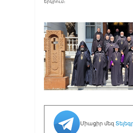
երկրում։
Միացիր մեզ
Տելեգ