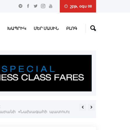
շբթ, օգս 08
ԽԱՊՐԻԿ
ՄԵՐ ՄԱՍԻՆ
ԲԼՈԳ
է
«Եկեղեցական անունով չդի