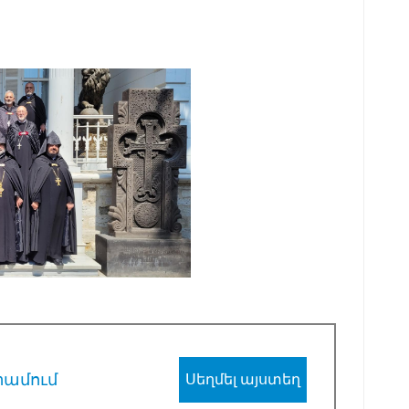
րամում
Սեղմել այստեղ