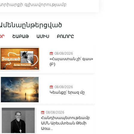
ատրիարքի գլխավորությամբ
Ամենաընթերցված
ՕՐ
ՇԱԲԱԹ
ԱՄԻՍ
ԲՈԼՈՐԸ
08/08/2026
«Հայաստան չի՛ գաս»
(Բ)
08/08/2026
Կեանքը՝ երազ մը
08/08/2026
Հանդիսապետութեամբ
ԱՄՆ Արեւմտեան Թեմի
Առա...