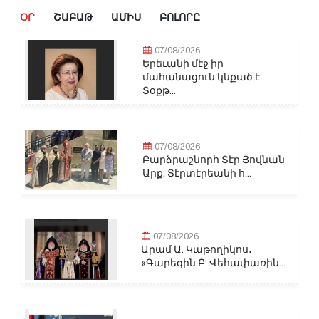
ՕՐ
ՇԱԲԱԹ
ԱՄԻՍ
ԲՈԼՈՐԸ
07/08/2026
Երեւանի մէջ իր
մահանացուն կնքած է
Տօքթ...
07/08/2026
Բարձրաշնորհ Տէր Յովնան
Արք. Տէրտէրեանի հ...
07/08/2026
Արամ Ա. Կաթողիկոս․
«Գարեգին Բ. Վեհափառին...