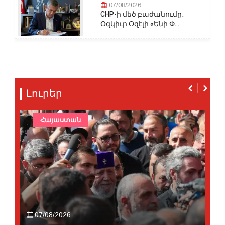
07/08/2026
CHP-ի մեծ բաժանումը․
Օզկիւր Օզէլի «Ենի Փ...
Լուրեր
Հայաստան
07/08/2026