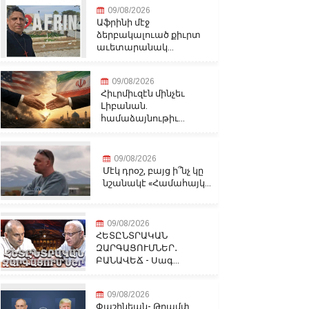
09/08/2026
Աֆրինի մէջ
ձերբակալուած քիւրտ
աւետարանակ...
09/08/2026
Հիւրմիւզէն մինչեւ
Լիբանան.
համաձայնութիւ...
09/08/2026
Մէկ դրօշ, բայց ի՞նչ կը
նշանակէ «Համահայկ...
09/08/2026
ՀԵՏԸՆՏՐԱԿԱՆ
ԶԱՐԳԱՑՈՒՄՆԵՐ․
ԲԱՆԱՎԵՃ - Սագ...
09/08/2026
Փաշինեան- Թրամփ