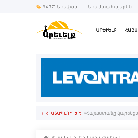
c
34.77
Երեվան
Արևմտահայերեն
ԱՐԵՒԵԼՔ
ՀԱՅԱ
ՀՐԱՏԱՊ ԼՈՒՐԵՐ:
 հակամարտութեան առարկայ»
«Հայաստանը կարեկցան
Գլխավոր
Իրմային Ժպիտը