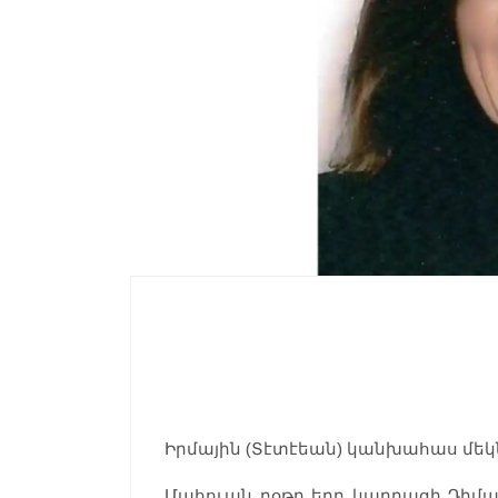
Իրմային (Տէտէեան) կանխահաս մեկն
Մահուան բօթը երբ կարդացի Դիմա