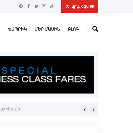
կրկ, օգս 09
ԽԱՊՐԻԿ
ՄԵՐ ՄԱՍԻՆ
ԲԼՈԳ
Փաշինեան
Փաշինեան- Թրամփ հեռախօ