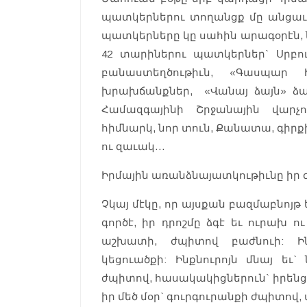
պատկերներու տողանցք մը անցաւ: 
պատկերները կը սահին արագօրէն, 
42 տարիներու պատկերներ` Սրբու
բանաստեղծութիւն, «Գասպար 
խրախճանքներ, «Վանայ ձայն» ձա
Համազգայինի Շրջանային վարչո
հիմնարկ, նոր տուն, Քանատա, գիրքի 
ու զաւակ…
Իրմային առանձնայատկութիւնը իր 
Չկայ մէկը, որ այսքան բազմաբնոյթ
գործէ, իր դրոշմը ձգէ եւ ուրախ 
աշխատի, ժպիտով բաժնուի: 
կեցուածքի: Ինքնուրոյն մնայ եւ`
ժպիտով, հասակակիցներուն` իրենց
իր մեծ մօր` գուրգուրանքի ժպիտո