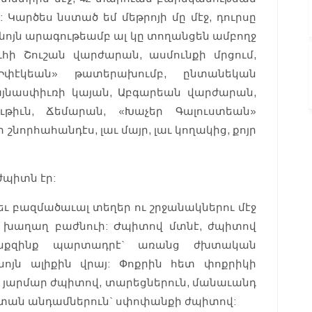
Կարծես նստած եմ մեթրոյի մը մէջ, դուրսը
նոյն արագութեամբ ալ կը տողանցեն ամբողջ
հի Շուշան վարժարան, ասմունքի մրցում,
Իփէկեան» թատերախումբ, ընտանեկան
յնասփիւռի կայան, Աբգարեան վարժարան,
ւթիւն, Ճեմարան, «Խաչեր Գալուստեան»
շնորհահանդէս, լաւ մայր, լաւ կողակից, քոյր
ժպիտն էր:
 եւ բազմածաւալ տեղեր ու շրջանակներու մէջ
ու խաղաղ բաժնուի: Ժպիտով մտնէ, ժպիտով
Ինքզինք պարտադրէ` առանց ժխտական
 նոյն ալիքին վրայ: Փոքրին հետ փոքրիկի
 յարմար ժպիտով, տարեցներուն, մանաւանդ
վ, տան անդամներուն` սփոփանքի ժպիտով: