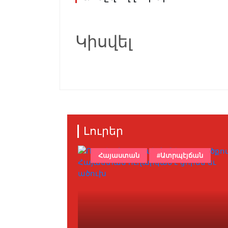
Կիսվել
Լուրեր
Հայաստան
#Ատրպէյճան