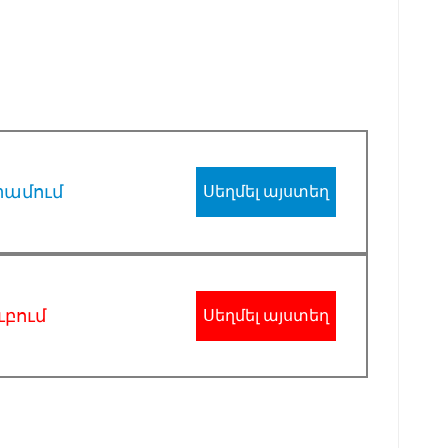
րամում
Սեղմել այստեղ
ւբում
Սեղմել այստեղ