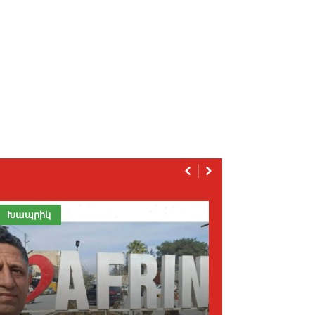
Խապրիկ
Խապրիկ