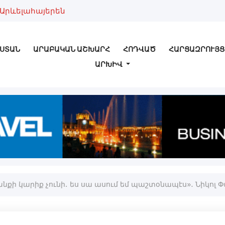
Արևելահայերեն
ՍՏԱՆ
ԱՐԱԲԱԿԱՆ ԱՇԽԱՐՀ
ՀՈԴՎԱԾ
ՀԱՐՑԱԶՐՈՒՅՑ
ԱՐԽԻՎ
քի կարիք չունի․ ես սա ասում եմ պաշտօնապէս»․ Նիկոլ 