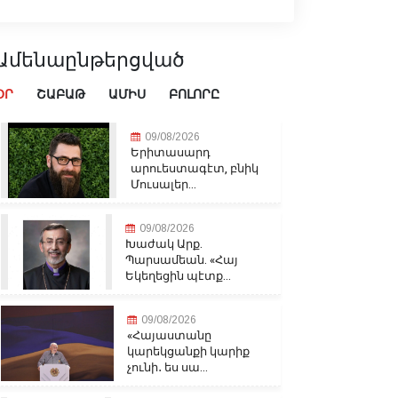
Ամենաընթերցված
ՕՐ
ՇԱԲԱԹ
ԱՄԻՍ
ԲՈԼՈՐԸ
09/08/2026
Երիտասարդ
արուեստագէտ, բնիկ
Մուսալեր...
09/08/2026
Խաժակ Արք.
Պարսամեան. «Հայ
Եկեղեցին պէտք...
09/08/2026
«Հայաստանը
կարեկցանքի կարիք
չունի․ ես սա...