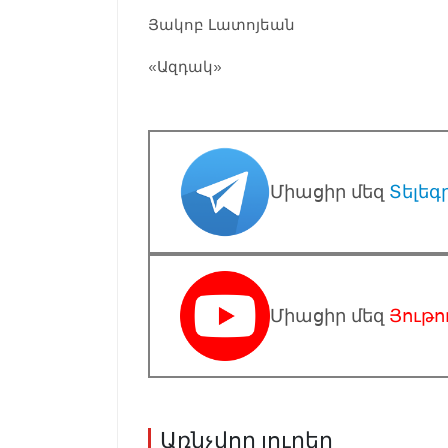
Յակոբ Լատոյեան
«Ազդակ»
Միացիր մեզ
Տելեգ
Միացիր մեզ
Յութո
Առնչվող լուրեր