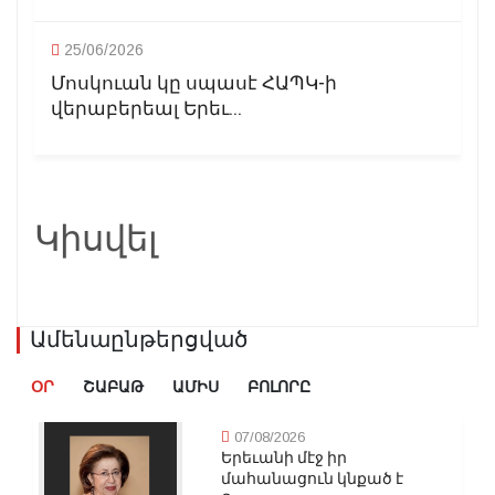
25/06/2026
Մոսկուան կը սպասէ ՀԱՊԿ-ի
վերաբերեալ Երեւ...
Կիսվել
Ամենաընթերցված
ՕՐ
ՇԱԲԱԹ
ԱՄԻՍ
ԲՈԼՈՐԸ
07/08/2026
Երեւանի մէջ իր
մահանացուն կնքած է