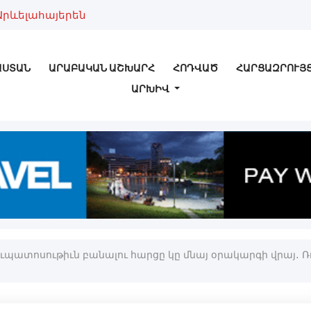
Արևելահայերեն
ԱՍՏԱՆ
ԱՐԱԲԱԿԱՆ ԱՇԽԱՐՀ
ՀՈԴՎԱԾ
ՀԱՐՑԱԶՐՈՒՅ
ԱՐԽԻՎ
իւպատոսութիւն բանալու հարցը կը մնայ օրակարգի վրայ․ 