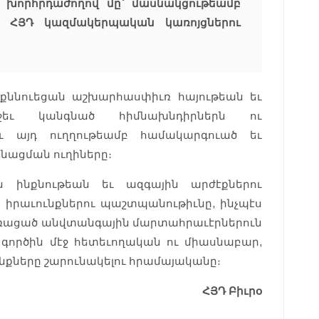
ծ խորհրդաժողով մը՝ մասնակցութեամբ
է ՀՅԴ կազմակերպական կառոյցներու
քննուեցան աշխարհասփիւռ հայութեան եւ
ջեւ կանգնած հիմնախնդիրներն ու
եւ այդ ուղղութեամբ համակարգուած եւ
նացման ուղիները։
ն ինքնութեան եւ ազգային արժէքներու
իրաւունքներու պաշտպանութիւնը, ինչպէս
առացած անվտանգային մարտահրաւէրներուն
 գործին մէջ հետեւողական ու միասնաբար,
քները շարունակելու հրամայականը։
ՀՅԴ Բիւրօ