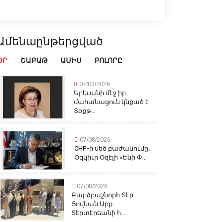
Ամենաընթերցված
ՕՐ
ՇԱԲԱԹ
ԱՄԻՍ
ԲՈԼՈՐԸ
07/08/2026
Երեւանի մէջ իր
մահանացուն կնքած է
Տօքթ...
07/08/2026
CHP-ի մեծ բաժանումը․
Օզկիւր Օզէլի «Ենի Փ...
07/08/2026
Բարձրաշնորհ Տէր
Յովնան Արք.
Տէրտէրեանի հ...