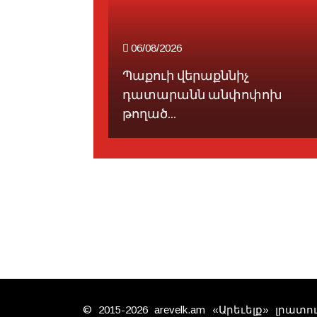
06/08/2026
Պաքուի վերաքննիչ
մը․ Օզկիւր
դատարանն անփոփոխ
թողած...
© 2015-2026 arevelk.am «Արեւելք» լրա