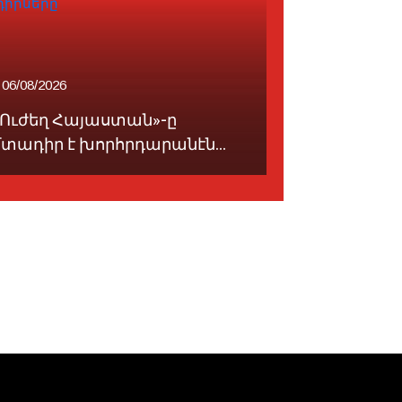
06/08/2026
07/08/2026
«Ուժեղ Հայաստան»-ը
Ֆութպոլը 
մտադիր է խորհրդարանէն...
սորվեցնէ հ