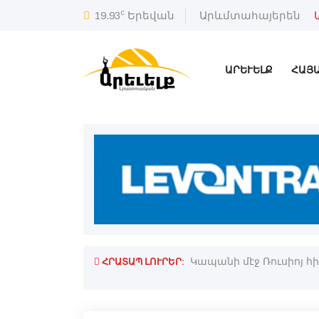
c
19.93
Երեվան
Արևմտահայերեն
ԱՐԵՒԵԼՔ
ՀԱՅ
ՀՐԱՏԱՊ ԼՈՒՐԵՐ:
ւ հոգեւոր վերանորոգութեան առիթ
Կապանի մէջ Ռուսիոյ հ