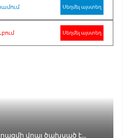
րամում
Սեղմել այստեղ
ւբում
Սեղմել այստեղ
ազմի վրայ ծախսած է...