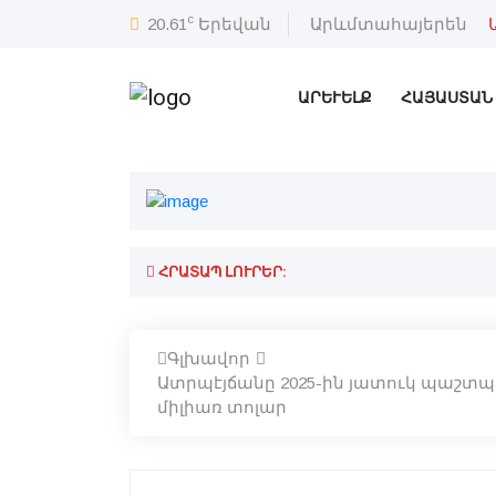
c
20.61
Երեվան
Արևմտահայերեն
ԱՐԵՒԵԼՔ
ՀԱՅԱՍՏԱՆ
ՀՐԱՏԱՊ ԼՈՒՐԵՐ:
Գլխավոր
Ատրպէյճանը 2025-ին յատուկ պաշտ
միլիառ տոլար