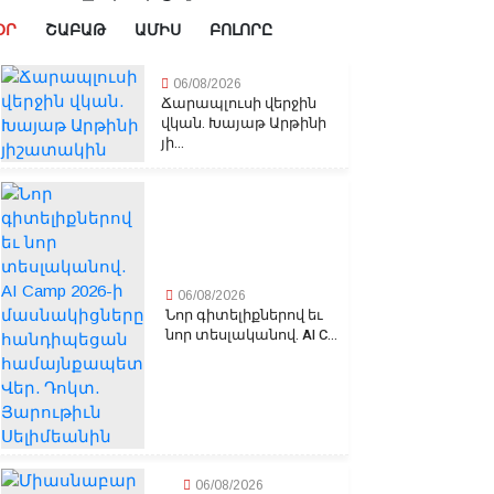
ՕՐ
ՇԱԲԱԹ
ԱՄԻՍ
ԲՈԼՈՐԸ
06/08/2026
Ճարապլուսի վերջին
վկան. Խայաթ Արթինի
յի...
06/08/2026
Նոր գիտելիքներով եւ
նոր տեսլականով. AI C...
06/08/2026