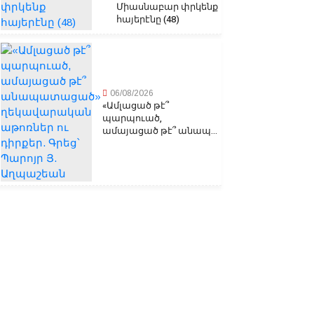
Միասնաբար փրկենք
հայերէնը (48)
06/08/2026
«Ամլացած թէ՞
պարպուած,
ամայացած թէ՞ անապ...