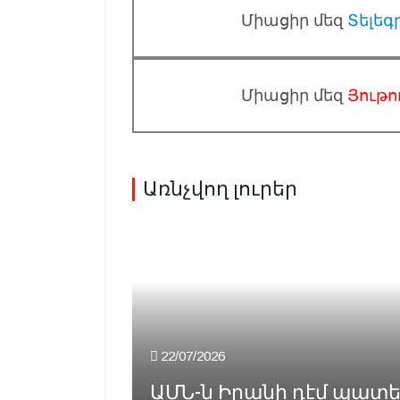
Միացիր մեզ
Տելեգ
Միացիր մեզ
Յութո
Առնչվող լուրեր
22/07/2026
ԱՄՆ-ն Իրանի դէմ պատեր