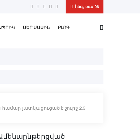
հնգ, օգս 06
ԱՊՐԻԿ
ՄԵՐ ՄԱՍԻՆ
ԲԼՈԳ
ամար յատկացուցած է շուրջ 2.9
Ամենաընթերցված