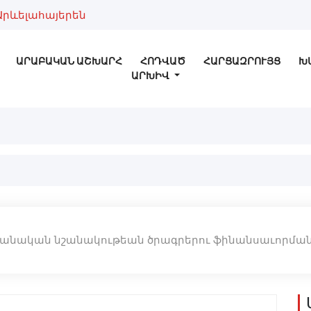
Արևելահայերեն
ԱՐԱԲԱԿԱՆ ԱՇԽԱՐՀ
ՀՈԴՎԱԾ
ՀԱՐՑԱԶՐՈՒՅՑ
Խ
ԱՐԽԻՎ
պանական նշանակութեան ծրագրերու ֆինանսաւորման հ