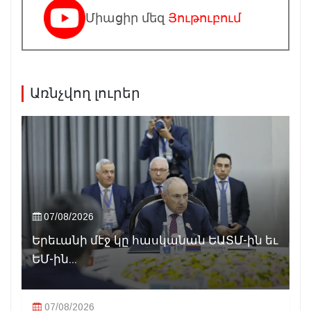
Միացիր մեզ
Յութուբում
Առնչվող լուրեր
07/08/2026
Երեւանի մէջ կը հասկանան ԵԱՏՄ-ին եւ
ԵՄ-ին...
07/08/2026