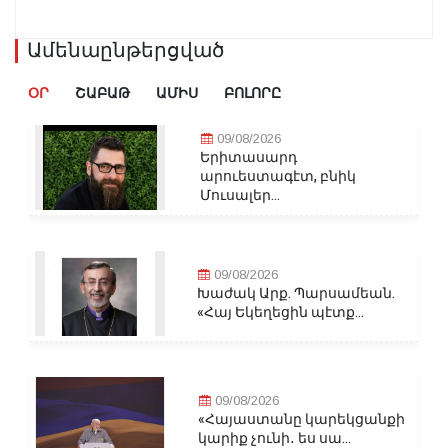
Ամենաընթերցված
ՕՐ
ՇԱԲԱԹ
ԱՄԻՍ
ԲՈԼՈՐԸ
09/08/2026
Երիտասարդ
արուեստագէտ, բնիկ
Մուսալեր...
09/08/2026
Խաժակ Արք. Պարսամեան.
«Հայ Եկեղեցին պէտք...
09/08/2026
«Հայաստանը կարեկցանքի
կարիք չունի․ ես սա...