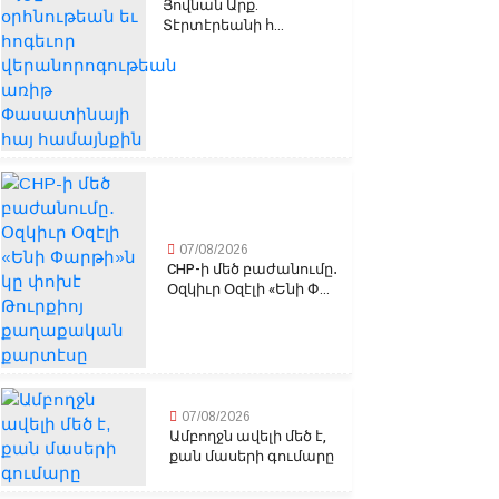
Յովնան Արք.
Տէրտէրեանի հ...
07/08/2026
CHP-ի մեծ բաժանումը․
Օզկիւր Օզէլի «Ենի Փ...
07/08/2026
Ամբողջն ավելի մեծ է,
քան մասերի գումարը