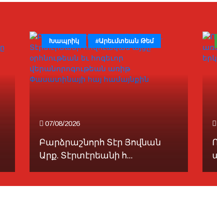
Խապրիկ
#Արեւմտեան Թեմ
07/08/2026
Բարձրաշնորհ Տէր Յովնան
Արք. Տէրտէրեանի հ...