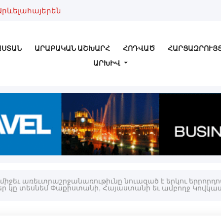
Արևելահայերեն
ԱՍՏԱՆ
ԱՐԱԲԱԿԱՆ ԱՇԽԱՐՀ
ՀՈԴՎԱԾ
ՀԱՐՑԱԶՐՈՒՅ
ԱՐԽԻՎ
միջեւ առեւտրաշրջանառութիւնը նուազած է երկու երրորդով