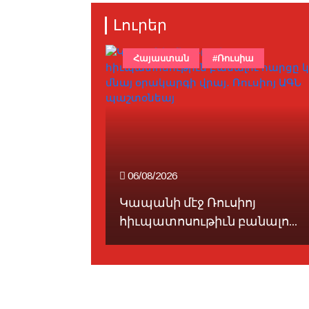
Լուրեր
ախ
Հայաստան
#Ռուսիա
06/08/2026
փոխ
Կապանի մէջ Ռուսիոյ
հիւպատոսութիւն բանալո...