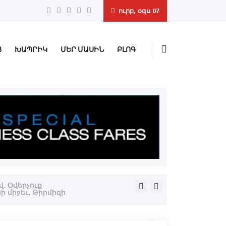
ուրբ, օգս 07
Ց
ԽԱՊՐԻԿ
ՄԵՐ ՄԱՍԻՆ
ԲԼՈԳ
. Օվերչուք
«Ուժեղ Հայաստան»-ը մտադ
գիւղատնտեսներու խնդիրն