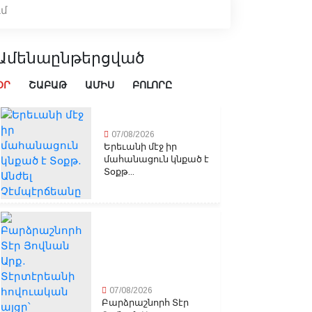
ւմ
Ամենաընթերցված
ՕՐ
ՇԱԲԱԹ
ԱՄԻՍ
ԲՈԼՈՐԸ
07/08/2026
Երեւանի մէջ իր
մահանացուն կնքած է
Տօքթ...
07/08/2026
Բարձրաշնորհ Տէր