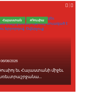
Հայաստան
#Ռուսիա
Հոդված
06/08/2026
07/08/2026
Ռուսիոյ եւ Հայաստանի միջեւ
Ֆութպոլը 
առեւտրաշրջանա...
սորվեցնէ հ