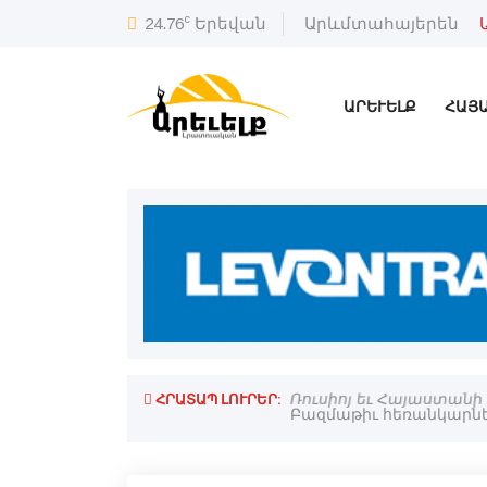
c
24.76
Երեվան
Արևմտահայերեն
ԱՐԵՒԵԼՔ
ՀԱՅ
ՀՐԱՏԱՊ ԼՈՒՐԵՐ:
ասի միջեւ. Թիրմիզի
Ռուսիոյ եւ Հայաստանի 