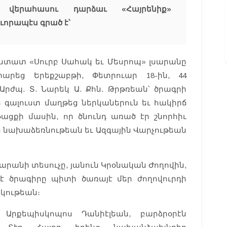
վերահասու դարձաւ «Հայրենիք»
որապէս գրած է՝
ստատ «Սուրբ Սահակ եւ Մեսրոպ» լսարանը
րեց Երեքշաբթի, Փետրուար 18-ին, 44
Արժպ. Տ. Նարեկ Ա. Քհն. Թրթռեան՝ ծրագրի
 գալուստ մաղթեց ներկաներուն եւ հակիրճ
ացքի մասին, որ ծնունդ առած էր շնորհիւ
 նախաձեռնութեան եւ Ազգային Վարչութեան
լսարանի տեսուչը, յանուն Կրօնական Ժողովին,
 թէ ծրագիրը պիտի ծառայէ մեր ժողովուրդի
կութեան։
ն Արքեպիսկոպոս Դանիէլեան, բարձրօրէն