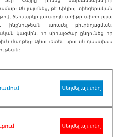
 Տէր Հայրը իրենց նախանձախնդիր
ար։ Ան յայտնեց, թէ Նիկիոյ տիեզերական
թով, ձեռնարկը լաւագոյն առիթը պիտի ըլլայ
 ինքնութեան առաւել բիւրեղացման։
չական կազմին, որ սիրայօժար ընդունեց իր
ւթիւն մաղթեց։ Այնուհետեւ, օրուան դասախօս
ութեան։
րամում
Սեղմել այստեղ
ւբում
Սեղմել այստեղ