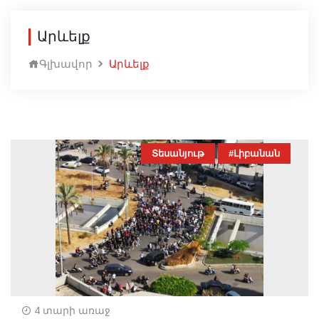
Արևելք
Գլխավոր
Արևելք
Տեսանյութ
#Լիբանան
4 տարի առաջ