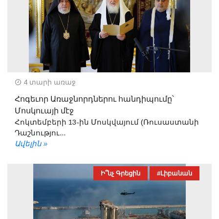
4 տարի առաջ
Հոգեւոր Առաջնորդներու հանդիպումը՝
Մոսկուայի մէջ
Հոկտեմբերի 13-ին Մոսկվայում (Ռուսաստանի
Դաշնությու...
Ավելին »
Ի՞նչ Գրեցին
#Լիբանան