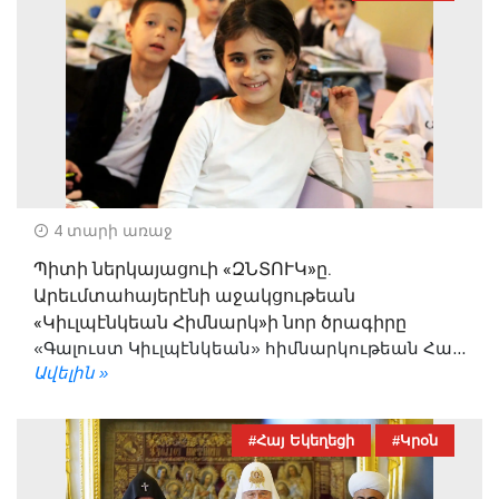
4 տարի առաջ
Պիտի ներկայացուի «ԶՆՏՈՒԿ»ը.
Արեւմտահայերէնի աջակցութեան
«Կիւլպէնկեան Հիմնարկ»ի նոր ծրագիրը
«Գալուստ Կիւլպէնկեան» հիմնարկութեան Հա...
Ավելին »
#Հայ Եկեղեցի
#Կրօն