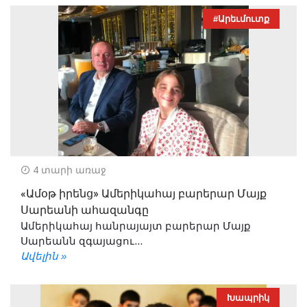
#Արեւմուտք
4 տարի առաջ
«Ամօթ իրենց» Ամերիկահայ բարերար Մայք
Սարեանի ահազանգը
Ամերիկահայ հանրայայտ բարերար Մայք
Սարեանն զգայացու...
Ավելին »
Խապրիկ