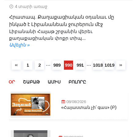
4 տարի առաջ
Հրատապ. Քաղաքացիական օդանաւ մը
ինկած է Լիբանանեան ջուրերուն մէջ
Լիբանանի Հալաթ շրջանին վերեւ
քաղաքացիական փոքր տիպ...
Ավելին »
⋯
⋯
1
2
989
990
991
1018
1019
ՕՐ
ՇԱԲԱԹ
ԱՄԻՍ
ԲՈԼՈՐԸ
08/08/2026
«Հայաստան չի՛ գաս» (Բ)