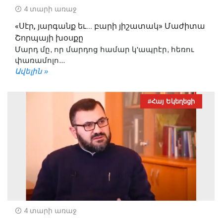
4 տարի առաջ
«Սէր, յարգանք եւ... բարի յիշատակ» Մաժիտա
Շորպայի խօսքը
Մարդ մը, որ մարդոց համար կ'ապրէր, հեռու
փառամոլո...
Ավելին »
#Հայ Եկեղեցի
4 տարի առաջ