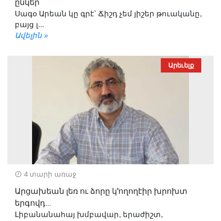
ընկեր
Սագօ Արեան կը գրէ՝ Ճիշդ չեմ յիշեր թուականը,
բայց լ...
Ավելին »
Արեւելք
4 տարի առաջ
Արցախեան լեռ ու ձորը կ'ողողէիր խրոխտ
երգովդ...
Լիբանանահայ խմբավար, երաժիշտ,