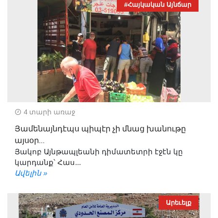
#Հայկական Այնճար
4 տարի առաջ
Յամենայնդէպս պիպէր չի մնաց խանութը
այսօր...
Յակոբ Այնթապլեանի դիմատետրի էջէն կը
կարդանք՝ Հաս...
Ավելին »
Արեւելք