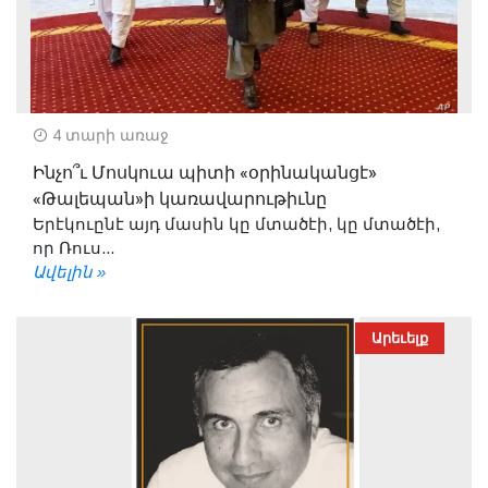
4 տարի առաջ
Ինչո՞ւ Մոսկուա պիտի «օրինականցէ»
«Թալեպան»ի կառավարութիւնը
Երէկուընէ այդ մասին կը մտածէի, կը մտածէի,
որ Ռուս...
Ավելին »
Արեւելք