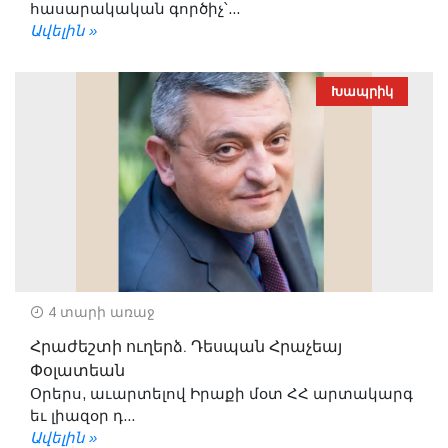
հասարակական գործիչ՝...
Ավելին »
Խապրիկ
4 տարի առաջ
Հրաժեշտի ուղերձ. Դեսպան Հրաչեայ
Փօլատեան
Օրերս, աւարտելով Իրաքի մօտ ՀՀ արտակարգ
եւ լիազօր դ...
Ավելին »