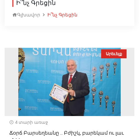
Ի՞նչ Գրեցին
Գլխավոր
Ի՞նչ Գրեցին
Արեւելք
4 տարի առաջ
Ճօրճ Բարսեղեանը .. Բժիշկ, բարեկամ ու լաւ