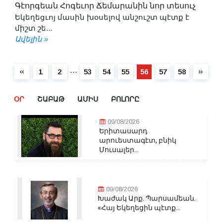
Գէորգեան Հոգեւոր Ճեմարանին նոր տեսուչ
Եկեղեցւոյ մասին խօսելով անշուշտ պէտք է
միշտ շե...
Ավելին »
⋯
1
2
53
54
55
56
57
58
ՕՐ
ՇԱԲԱԹ
ԱՄԻՍ
ԲՈԼՈՐԸ
09/08/2026
Երիտասարդ
արուեստագէտ, բնիկ
Մուսալեր...
09/08/2026
Խաժակ Արք. Պարսամեան.
«Հայ Եկեղեցին պէտք...