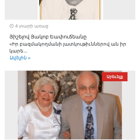
4 տարի առաջ
Յիշելով Յակոբ Եափուճեանը
«Իր բազմակողմանի յատկութիւններով ան իր
կարե...
Ավելին »
Արեւելք