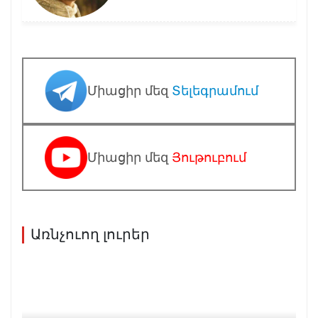
Միացիր մեզ
Տելեգրամում
Միացիր մեզ
Յութուբում
Առնչուող լուրեր