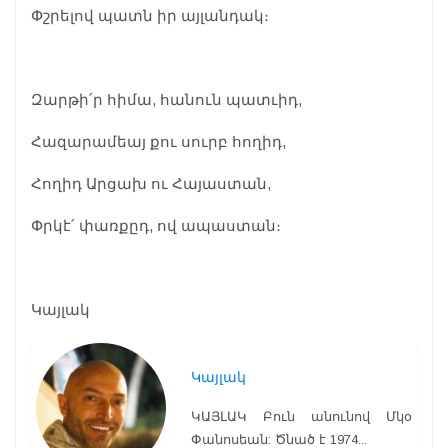
Փշրելով պատն իր այլանդակ։
Զարթի՛ր հիմա, հանուն պատւիդ,
Հազարամեայ քու սուրբ հողիդ,
Հողիդ Արցախ ու Հայաստան,
Փրկէ՛ փառքըդ, ով ապաստան։
Կայլակ
Կայլակ
ԿԱՅԼԱԿ Բուն անունով Մկօ
Փանոսեան: Ծնած է 1974...