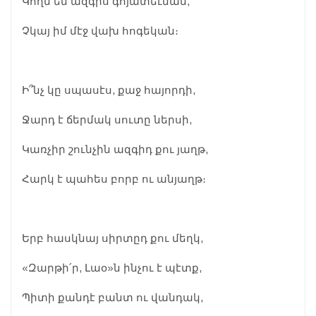
Կողմ եմ ազգիս գոյատեւման,
Չկայ իմ մէջ վախ հոգեկան։
Ի՞նչ կը սպասէս, քաջ հայորդի,
Ջարդ է ճերմակ սուտը ներսի,
Կառչիր շունչին ազգիդ քու յաղթ,
Հարկ է պահես բորբ ու անյաղթ։
Երբ հասկնայ սիրտըդ քու մեղկ,
«Զարթի՛ր, Լաօ»ն ինչու է պէտք,
Պիտի քանդէ բանտ ու վանդակ,