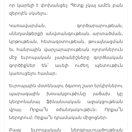
որ կարելի է փոխանցել։ Պէտք չկայ ամէն բան
զերոյէն սկսելու։
Կառավարման, գործարարութեան,
սննդամթերքի անվտանգութեան, արտածման,
կրթութեան, հետազօտութեան, թուայնացման
եւ հանրային վարչարարութեան ոլորտներուն
մէջ եւրոպական չափանիշները գործնական
գործիքներ են՝ աւելի ուժեղ պետութիւն
կառուցելու համար։
Եւրոպային մօտենալու ձգտող շատ երկիրներու
պարագային խօսակցութիւնը յաճախ կը
կեդրոնանայ ֆինանսական աջակցութեան
վրայ։ Որքա՞ն օժանդակութիւն։ Որքա՞ն
ներդրում։ Որքա՞ն դրամական միջոցներ։
Բայց եւրոպական ներգրաւուածութեան