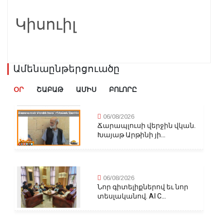
Կիսուիլ
Ամենաընթերցուածը
ՕՐ
ՇԱԲԱԹ
ԱՄԻՍ
ԲՈԼՈՐԸ
06/08/2026
Ճարապլուսի վերջին վկան.
Խայաթ Արթինի յի...
06/08/2026
Նոր գիտելիքներով եւ նոր
տեսլականով. AI C...