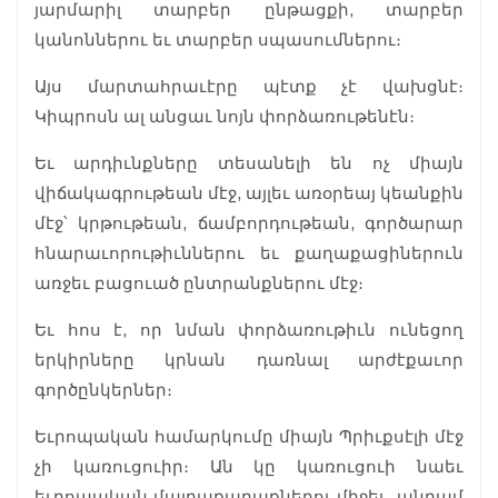
յարմարիլ տարբեր ընթացքի, տարբեր
կանոններու եւ տարբեր սպասումներու։
Այս մարտահրաւէրը պէտք չէ վախցնէ։
Կիպրոսն ալ անցաւ նոյն փորձառութենէն։
Եւ արդիւնքները տեսանելի են ոչ միայն
վիճակագրութեան մէջ, այլեւ առօրեայ կեանքին
մէջ՝ կրթութեան, ճամբորդութեան, գործարար
հնարաւորութիւններու եւ քաղաքացիներուն
առջեւ բացուած ընտրանքներու մէջ։
Եւ հոս է, որ նման փորձառութիւն ունեցող
երկիրները կրնան դառնալ արժէքաւոր
գործընկերներ։
Եւրոպական համարկումը միայն Պրիւքսէլի մէջ
չի կառուցուիր։ Ան կը կառուցուի նաեւ
եւրոպական մայրաքաղաքներու միջեւ, անդամ