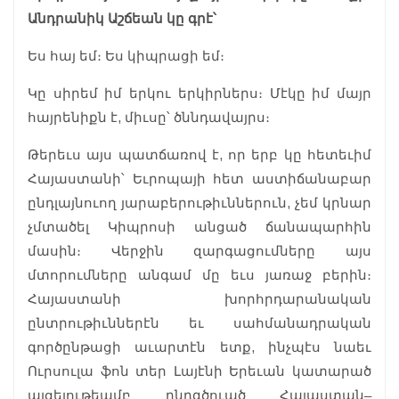
Անդրանիկ Աշճեան կը գրէ՝
Ես հայ եմ։ Ես կիպրացի եմ։
Կը սիրեմ իմ երկու երկիրներս։ Մէկը իմ մայր
հայրենիքն է, միւսը՝ ծննդավայրս։
Թերեւս այս պատճառով է, որ երբ կը հետեւիմ
Հայաստանի՝ Եւրոպայի հետ աստիճանաբար
ընդլայնուող յարաբերութիւններուն, չեմ կրնար
չմտածել Կիպրոսի անցած ճանապարհին
մասին։ Վերջին զարգացումները այս
մտորումները անգամ մը եւս յառաջ բերին։
Հայաստանի խորհրդարանական
ընտրութիւններէն եւ սահմանադրական
գործընթացի աւարտէն ետք, ինչպէս նաեւ
Ուրսուլա ֆոն տեր Լայէնի Երեւան կատարած
այցելութեամբ ընդգծուած Հայաստան–