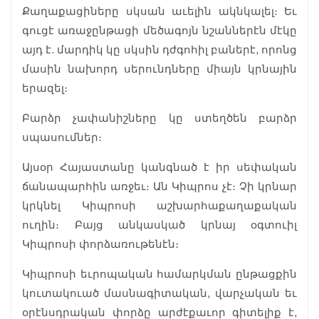
Քաղաքացիները սկսան աւելին ակնկալել։ Եւ
գուցէ առաջընթացի մեծագոյն նշաններէն մէկը
այդ է. մարդիկ կը սկսին դժգոհիլ բաներէ, որոնց
մասին նախորդ սերունդները միայն կրնային
երազել։
Բարձր չափանիշները կը ստեղծեն բարձր
սպասումներ։
Այսօր Հայաստանը կանգնած է իր սեփական
ճանապարհին առջեւ։ Ան Կիպրոս չէ։ Չի կրնար
կրկնել Կիպրոսի աշխարհաքաղաքական
ուղին։ Բայց անկասկած կրնայ օգտուիլ
Կիպրոսի փորձառութենէն։
Կիպրոսի եւրոպական համարկման ընթացքին
կուտակուած մասնագիտական, վարչական եւ
օրէնսդրական փորձը արժէքաւոր գիտելիք է,