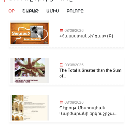
ՕՐ
ՇԱԲԱԹ
ԱՄԻՍ
ԲՈԼՈՐԸ
08/08/2026
«Հայաստան չի՛ գաս» (Բ)
08/08/2026
The Total is Greater than the Sum
of...
08/08/2026
Պէյրութ. Մեսրոպեան
Վարժարանի երկու շրջա...