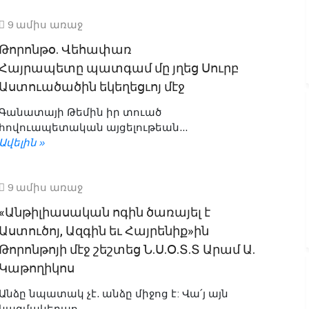
9 ամիս առաջ
Թորոնթօ. Վեհափառ
Հայրապետը պատգամ մը յղեց Սուրբ
Աստուածածին եկեղեցւոյ մէջ
Գանատայի Թեմին իր տուած
հովուապետական այցելութեան...
Ավելին »
9 ամիս առաջ
«Անթիլիասական ոգին ծառայել է
Աստուծոյ, Ազգին եւ Հայրենիք»ին
Թորոնթոյի մէջ շեշտեց Ն.Ս.Օ.Տ.Տ Արամ Ա.
Կաթողիկոս
Անձը նպատակ չէ. անձը միջոց է: Վա՛յ այն
կազմակերպո...