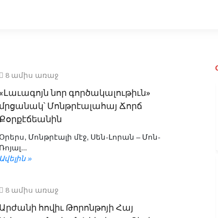
8 ամիս առաջ
«Լաւագոյն նոր գործակալութիւն»
մրցանակ՝ Մոնթրէալահայ Ճորճ
Քօրքէճեանին
Օրերս, Մոնթրէալի մէջ, Սեն-Լորան – Մոն-
Ռոյալ...
Ավելին »
8 ամիս առաջ
Արժանի հովիւ Թորոնթոյի Հայ