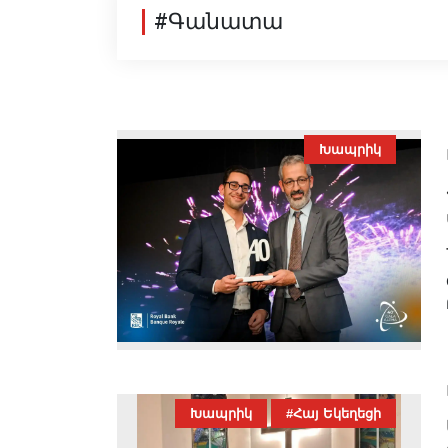
#Գանատա
Խապրիկ
Խապրիկ
#Հայ Եկեղեցի