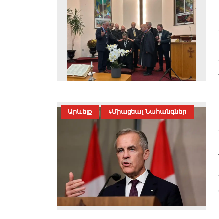
Արևելք
#Միացեալ Նահանգներ