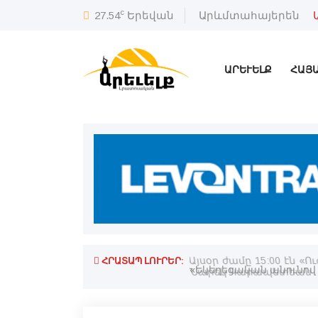
c
27.54
Երեվան
Արևմտահայերեն
ԱՐԵՒԵԼՔ
ՀԱՅ
ՀՐԱՏԱՊ ԼՈՒՐԵՐ:
արտայայտութիւն». Ռուբինեան
Այսօր ժամը 15:00 էն 
Նարեկ Կարապետեան