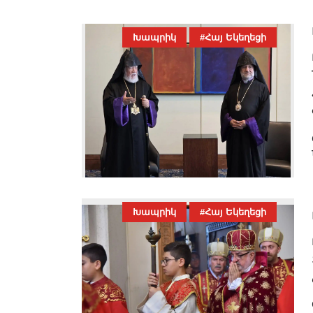
Խապրիկ
#Հայ Եկեղեցի
Խապրիկ
#Հայ Եկեղեցի