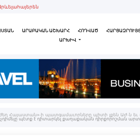
Արևելահայերեն
ԱՍՏԱՆ
ԱՐԱԲԱԿԱՆ ԱՇԽԱՐՀ
ՀՈԴՎԱԾ
ՀԱՐՑԱԶՐՈՒՅ
ԱՐԽԻՎ
«Ուժեղ Հայաստան»-ի պատգամաւորները պիտի լքեն ԱԺ-ն եւ