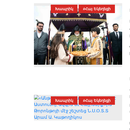
Խապրիկ
#Հայ Եկեղեցի
Խապրիկ
#Հայ Եկեղեցի