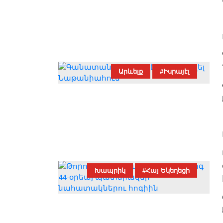
Արևելք
#Իսրայէլ
Խապրիկ
#Հայ Եկեղեցի