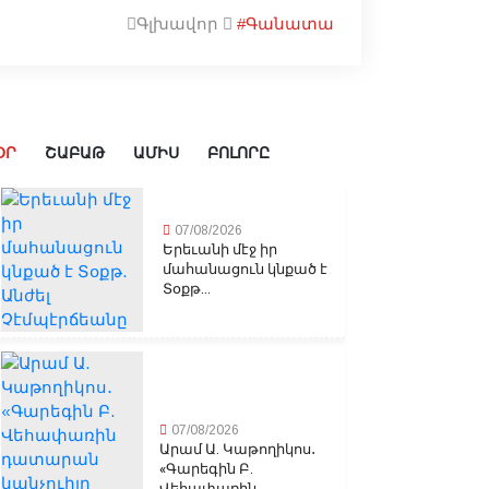
Գլխավոր
#Գանատա
ՕՐ
ՇԱԲԱԹ
ԱՄԻՍ
ԲՈԼՈՐԸ
07/08/2026
Երեւանի մէջ իր
մահանացուն կնքած է
Տօքթ...
07/08/2026
Արամ Ա. Կաթողիկոս․
«Գարեգին Բ.
Վեհափառին...