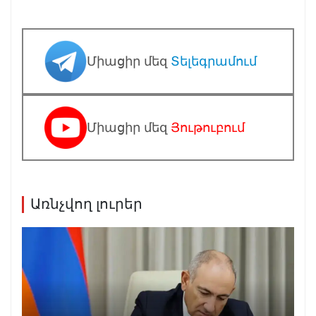
Միացիր մեզ
Տելեգրամում
Միացիր մեզ
Յութուբում
Առնչվող լուրեր