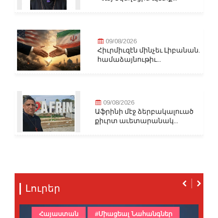
09/08/2026
Հիւրմիւզէն մինչեւ Լիբանան.
համաձայնութիւ...
09/08/2026
Աֆրինի մէջ ձերբակալուած
քիւրտ աւետարանակ...
Լուրեր
Հայաստան
#Միացեալ Նահանգներ