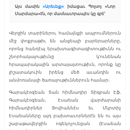
Այս մասին
«Արեւելք»
իմացաւ Պոլսոյ «Նոր
Մարմարա»էն, որ մասնաւորապէս կը գրէ՝
Վերջին տարիներու համայնքի ապրումներուն
մէջ փոքրաթիւ են անցեալի բարերարները,
որոնց հանդէպ երախտագիտագիտութիւնն ու
շնորհակալութիւնը կ'ունենան
հրապարակային արտայայտութիւն, որոնք կը
յիշատակուին իրենց մեծ աւանդին ու
անմոռանալի ծառայութիւններուն համար։
Գարակէօզեան Տան հիմնադիր Տիգրան Էֆ.
Գարակէօզեան, Էսաեան վարժարանի
հիմնադիրներ Յովհաննէս եւ Մկրտիչ
Էսաեանները այդ բախտաւորներէն են ու այս
շաբաթավերջին ոգեկոչուեցան (Էսաեան