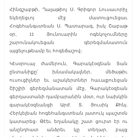
Հինգշաբթի, Ղալաթիոյ Ս. Գրիգոր Լուսաւորիչ
եկեղեցւոյ մէջ մատուցուեցաւ
Հոգեհանգստեան Ս. Պատարագ, իսկ Շաբաթ
օր, 11 Յունուարին ոգեկոչումները
շարունակուեցան գերեզմանատուն
այցելութեամբ եւ հոգեճաշով։
Կէսօրուայ ժամերուն, Գարակէօզեան Տան
ընտանիքը՝ խնամակալներ, մեծաթիւ
ուսուցիչներ եւ աշակերտներ հաւաքուեցան
Շիշլիի գերեզմանատան մէջ, Գարակէօզեան
գերդաստանի դամբարանին մօտ, ուր նախկին
գարակէօզեանցի Արժ. Տ. Յուսիկ Քհնյ.
Հերկելեան հոգեհանգստեան յատուկ պաշտօն
կատարեց։ Թէեւ եղանակը շատ ցուրտ էր ու
անընդհատ անձրեւ կը տեղար, բայց