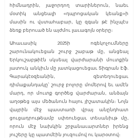
հիմնադրին, յաջորդող տարիներուն, նաեւ
մօտիկ անցեալի «դպրոցական կեանք»ի
մասին ու վստահաբար, կը զգան թէ ինչպէս
ձեռք բերուած են այժմու լաւագոյն օրերը։
Ահաւասիկ 2025ի ոգեկոչումները
շարունակուեցան շուրջ շաբաթ մը, անցեալ
Երկուշաբթիէն սկսեալ վարժարանի մուտքին
յատուկ անկիւն մը յատկացուեցաւ Տիգրան Էֆ.
Գարակէօզեանին, զետեղուեցաւ
դիմաքանդակը՝ շուրջ բոլորը մոմերով եւ ամէն
մարդ, որ մուտք գործեց վարժարան, անձայն
աղօթեց այս մեծանուն հայու յիշատակին։ Նոյն
վայրին մէջ պաստառի վրայ անընդհատ
ցուցադրութեամբ սփռուեցաւ տեսանիւթ մը,
որուն մէջ նախկին շրջանաւարտներ իրենց
յուշերը կը պատմէին յուզումով ու կարօտով։