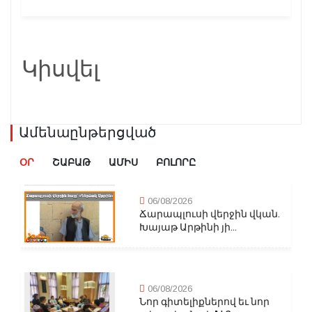
Կիսվել
Ամենաընթերցված
ՕՐ
ՇԱԲԱԹ
ԱՄԻՍ
ԲՈԼՈՐԸ
06/08/2026
Ճարապլուսի վերջին վկան.
Խայաթ Արթինի յի...
06/08/2026
Նոր գիտելիքներով եւ նոր