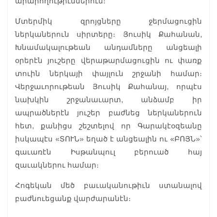
արարողութիւններուն։
Մտերմիկ զրոյցները ջերմացուցին
ներկաներուն սիրտերը։ Յուսիկ Քահանան,
Խնամակալութեան անդամները անցեալի
օրերէն յուշերը վերաթարմացուցին ու փառք
տուին ներկայի փայլուն շրջանի համար։
Վերջաւորութեան Յուսիկ Քահանայ, որպէս
նախկին շրջանաւարտ, անձամբ իր
ապրածներէն յուշեր բաժնեց ներկաներուն
հետ, քանիցս շեշտելով որ Գարակէօզեանը
իսկապէս «ՏՈՒՆ» եղած է անցեալին ու «ԲՈՅՆ»՝
գաւառէն Իսթանպուլ բերուած հայ
զաւակներու համար։
Հոգեկան մեծ բաւականութիւն ստանալով
բաժնուեցանք վարժարանէն։