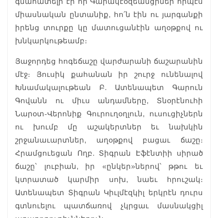
գնահատելի էր որ Գարակէօզեանցիներ որպէս
միասնական ընտանիք, հո՛ն էին ու յարգանքի
իրենց տուրքը կը մատուցանէին աղօթքով ու
խնկարկութեամբ։
Յաջորդեց հոգեճաշը վարժարանի ճաշարանին
մէջ։ Յուսիկ քահանան իր շուրջ ունենալով
Խնամակալութեան Բ. Ատենապետ Գարուն
Գովանն ու միւս անդամները, Տնօրէնուհի
Նարօտ-Վերոնիք Գուրուղօղլուն, ուսուցիչներն
ու խումբ մը աշակերտներ եւ նախկին
շրջանաւարտներ, աղօթքով բացաւ ճաշը։
Հրամցուեցան Ողբ. Տիգրան Էֆէնտիի սիրած
ճաշը՝ լուբիան, իր «ընկեր»ներով՝ թթու եւ
կտրատած կարմիր սոխ, նաեւ հրուշակ։
Ատենապետ Տիգրան Կիւլմէզկիլ երկրէն դուրս
գտնուելու պատճառով չկրցաւ մասնակցիլ