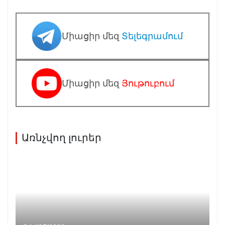
Միացիր մեզ
Տելեգրամում
Միացիր մեզ
Յութուբում
Առնչվող լուրեր