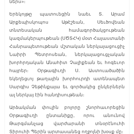
ներս»։
Երեկոյթը պատուեցին նաեւ Տ. Արամ
Արքեպիսկոպոս Աթէշեան, Սեւծովեան
տնտեսական համագործակցութեան
կազմակերպութեան (ՍԾՏՀԿ) մօտ Հայաստանի
Հանրապետութեան մշտական ներկայացուցիչ
Նաիրի Պետրոսեան, ներկայացուցչական
խորհրդական Անահիտ Չալիքեան եւ հոգեւոր
հայրեր։ Օրթագիւղի Ս. Աստուածածին
եկեղեցւոյ թաղային խորհուրդի ատենապետ
Սարգիս Չեթինքայա եւ գործակից ընկերներն
ալ ներկայ էին հանդիսութեան։
Արձակման փուլին բոլորը շնորհաւորեցին
Օրթագիւղի ընտանիքը, որու անունով
Թարգմանչաց վարժարանի տնօրէնուհի
Տիրուհի Պերին արտասանեց ողջոյնի խօսք մը։