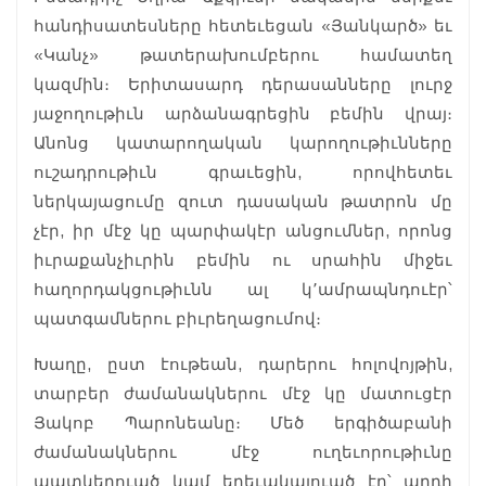
հանդիսատեսները հետեւեցան «Յանկարծ» եւ
«Կանչ» թատերախումբերու համատեղ
կազմին։ Երիտասարդ դերասանները լուրջ
յաջողութիւն արձանագրեցին բեմին վրայ։
Անոնց կատարողական կարողութիւնները
ուշադրութիւն գրաւեցին, որովհետեւ
ներկայացումը զուտ դասական թատրոն մը
չէր, իր մէջ կը պարփակէր անցումներ, որոնց
իւրաքանչիւրին բեմին ու սրահին միջեւ
հաղորդակցութիւնն ալ կ՚ամրապնդուէր՝
պատգամներու բիւրեղացումով։
Խաղը, ըստ էութեան, դարերու հոլովոյթին,
տարբեր ժամանակներու մէջ կը մատուցէր
Յակոբ Պարոնեանը։ Մեծ երգիծաբանի
ժամանակներու մէջ ուղեւորութիւնը
պատկերուած կամ երեւակայուած էր՝ արդի