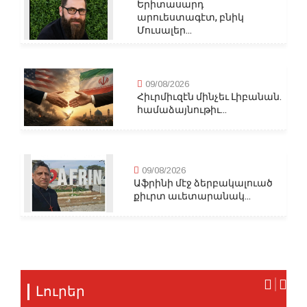
Երիտասարդ
արուեստագէտ, բնիկ
Մուսալեր...
09/08/2026
Հիւրմիւզէն մինչեւ Լիբանան.
համաձայնութիւ...
09/08/2026
Աֆրինի մէջ ձերբակալուած
քիւրտ աւետարանակ...
Լուրեր