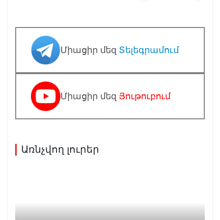
Միացիր մեզ
Տելեգրամում
Միացիր մեզ
Յութուբում
Առնչվող լուրեր