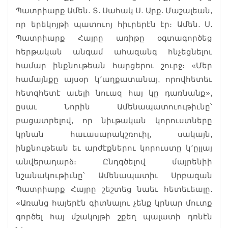
Պատրիարք Ամեն. Տ. Սահակ Ս. Արք. Մաշալեան,
որ երեկոյթի պատուոյ հիւրերէն էր։ Ամեն. Ս.
Պատրիարք Հայրը առիթը օգտագործեց
հերթական անգամ ահազանգ հնչեցնելու
համար ինքնութեան հարցերու շուրջ։ «Մեր
համայնքը այսօր կ՚աղքատանայ, որովհետեւ
հետզհետէ աւելի նուազ հայ կը դառնանք»,
ըսաւ Նորին Ամենապատուութիւնը՝
բացատրելով, որ նիւթական կորուստները
կրնան հաւասարակշռուիլ, սակայն,
ինքնութեան եւ արժէքներու կորուստը կ՚ըլլայ
անվերադարձ։ Ընդգծելով մայրենիի
նշանակութիւնը՝ Ամենապատիւ Սրբազան
Պատրիարք Հայրը շեշտեց նաեւ հետեւեալը.
«Առանց հայերէն գիտնալու չենք կրնար մուտք
գործել հայ մշակոյթի շքեղ պալատի դռնէն