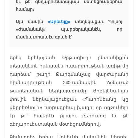
եւ թէ գեղարուեստական մօտեցումներուն
համար։
Այս մասին
«Արեւելք»
տեղեկացաւ Պոլսոյ
«Ժամանակ» պարբերականէն, որ
մասնաւորապէս գրած է՝
Երէկ երեկոյեան, Օրթագիւղի ընտանիքին
տեսակէտէ իսկապէս հպարտութեան առիթ մը
դարձաւ՝ թաղի Թարգմանչաց վարժարանի
հիմնադրութեան 240-ամեակին ձօնուած
թատերական ներկայացումը։ Յոբելենական
փուլին ներկայացուեցաւ «Պարոնեանը կը
վերբեռնուի» խորագրեալ խաղը, որ ողջունելի
էր թէ՛ հայերէն ըլլալու բերումով եւ թէ
գեղարուեստական մօտեցումներով։
Բեմադրիչ Եղիա Աքկիւնի մականին ներքեւ