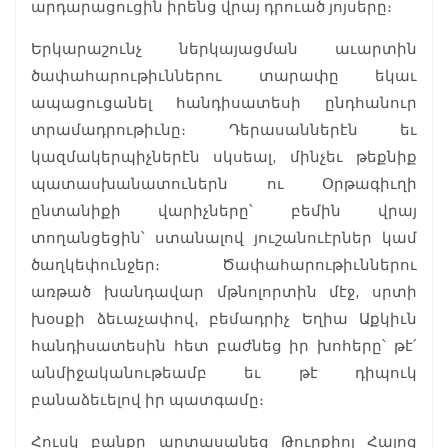
արդարացուցին իրենց վրայ դրուած յոյսերը։
Երկարաշունչ ներկայացման աւարտին
ծափահարութիւններու տարափը եկաւ
ապացուցանել հանդիսատեսի ընդհանուր
տրամադրութիւնը։ Դերասաններէն եւ
կազմակերպիչներէն սկսեալ, մինչեւ թեքնիք
պատասխանատուներն ու Օրթագիւղի
ընտանիքի վարիչները՝ բեմին վրայ
տողանցեցին՝ ստանալով յուշանուէրներ կամ
ծաղկեփունջեր։ Ծափահարութիւններու
առթած խանդավար մթնոլորտին մէջ, սրտի
խօսքի ձեւաչափով, բեմադրիչ Եղիա Աքկիւն
հանդիսատեսին հետ բաժնեց իր խոհերը՝ թէ՛
անմիջականութեամբ եւ թէ դիպուկ
բանաձեւելով իր պատգամը։
Հուսկ բանքը արտասանեց Թուրքիոյ Հայոց