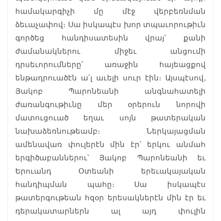
համակարգիչի մը մէջ վերբեռնման
ձեւաչափով։ Սա իսկապէս խոր տպաւորութիւն
գործեց հանդիսատեսին վրայ՝ քանի
ժամանակներու միջեւ անցումի
դրսեւորումները՝ առաջին հայեացքով
ենթադրուածէն ա՛լ աւելի սուր էին։ Այսպէսով,
Յակոբ Պարոնեանի անգնահատելի
ժառանգութիւնը մեր օրերուն նորովի
մատուցուած եղաւ սոյն թատերական
նախաձեռնութեամբ։ Ներկայացման
ամենավառ փուլերէն մին էր՝ երկու անմահ
երգիծաբաններու՝ Յակոբ Պարոնեանի եւ
Երուանդ Օտեանի երեւակայական
հանդիպման պահը։ Սա իսկապէս
թատերգութեան հզօր երեսակներէն մին էր եւ
դերակատարներն ալ այդ փուլին