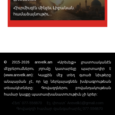
Հիւրմիւզէն մինչեւ Լիբանան.
համաձայնութիւ...
© 2015-2026 arevelk.am «Արեւելք» լրատուականէն
մէջբերումներու յղումը կատարելը պարտադիր է
(www.arevelk.am): Կայքին մէջ տեղ գտած նիւթերը
անպայման չէ, որ կը ներկայացնեն խմբագրութեան
տեսակէտները: Գովազդներու բովանդակութեան
համար կայքը պատասխանատուութիւն չի կրեր:
Հեռ՝ 077-556870
Էլ. փոստ՝ Arevelk1@gmail.com
Գովազդի համար զանգահարել`077-556870