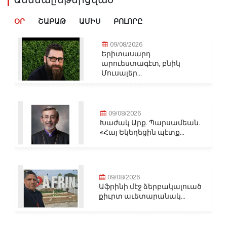
ՕՐ
ՇԱԲԱԹ
ԱՄԻՍ
ԲՈԼՈՐԸ
09/08/2026
Երիտասարդ
արուեստագէտ, բնիկ
Մուսալեր...
09/08/2026
Խաժակ Արք. Պարսամեան.
«Հայ Եկեղեցին պէտք...
09/08/2026
Աֆրինի մէջ ձերբակալուած
քիւրտ աւետարանակ...