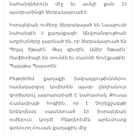
նահանգներուն մէջ եւ աւելի քան 13
պաղեստինցի ձերբակալուած է:
Իսրայէլեան ուժերը ձերբակալած են Նապլուսի
նահանգէն 3 քաղաքացի: Անվտանգութեան
աղբիւրները յայտնած են, որ ձերբակալուած են
Պիլալ Շթայէն` Թալ գիւղէն, Ամիր Շթայէն`
Ռաֆիտիայի իր տունէն եւ Համտի Տուէյքաթին`
Պալաթա Պալատէն:
Բեթղեհեմ քաղաքի խմբակցութիւններու
համակարգող կոմիտեն այսօր ընդհանուր
գործադուլ յայտարարած է նահատակ Քուսայ
Համամրայի հոգիին, որ է Չորեքշաբթի
երեկոյեան սպաննուած էր իսրայէլեան
ուժերուն կողմէ Բեթղեհէմէն արեւմուտք
գտնուող Հուսան քաղաքին մէջ: