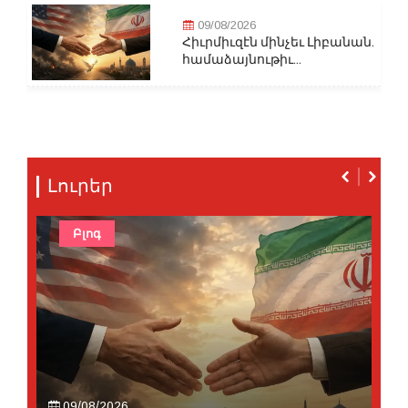
09/08/2026
Հիւրմիւզէն մինչեւ Լիբանան.
համաձայնութիւ...
Լուրեր
Բլոգ
09/08/2026