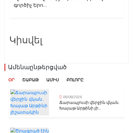
գործիչ Երո...
Կիսվել
Ամենաընթերցված
ՕՐ
ՇԱԲԱԹ
ԱՄԻՍ
ԲՈԼՈՐԸ
06/08/2026
Ճարապլուսի վերջին վկան.
Խայաթ Արթինի յի...