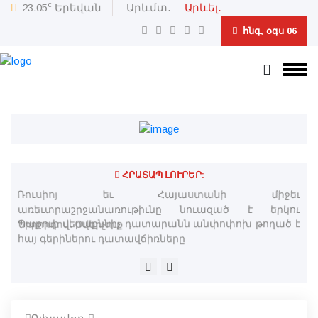
c
23.05
Երեվան
Արևմտ․
Արևել․
հնգ, օգս 06
ՀՐԱՏԱՊ ԼՈՒՐԵՐ:
ծ է
Ռուսիոյ եւ Հայաստանի միջեւ
«Ո
առեւտրաշրջանառութիւնը նուազած է երկու
ն
երրորդով. Օվերչուք
սա
խն