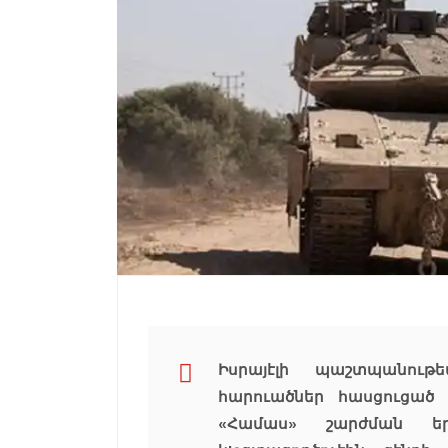
Իսրայէլի պաշտպանու
հարուածներ հասցուցած
«Համաս» շարժման եր