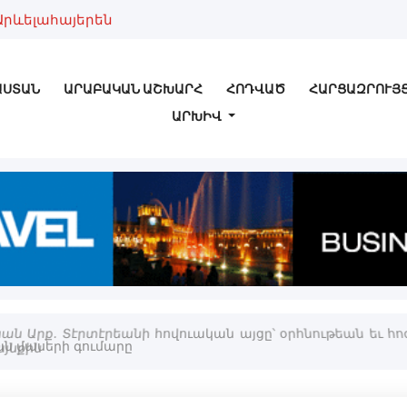
Արևելահայերեն
ԱՍՏԱՆ
ԱՐԱԲԱԿԱՆ ԱՇԽԱՐՀ
ՀՈԴՎԱԾ
ՀԱՐՑԱԶՐՈՒՅ
ԱՐԽԻՎ
ան Արք. Տէրտէրեանի հովուական այցը՝ օրհնութեան եւ հ
յնքին