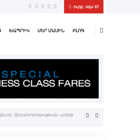
ուրբ, օգս 07
Ց
ԽԱՊՐԻԿ
ՄԵՐ ՄԱՍԻՆ
ԲԼՈԳ
ոգեւոր վերանորոգութեան առիթ
Ռուսիոյ եւ Հայաստանի միջ