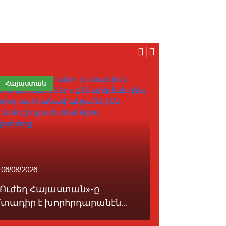
Հայաստան
Հոդված
06/08/2026
07/08/2026
«Ուժեղ Հայաստան»-ը
Ֆութպոլը 
մտադիր է խորհրդարանէն...
սորվեցնէ հ