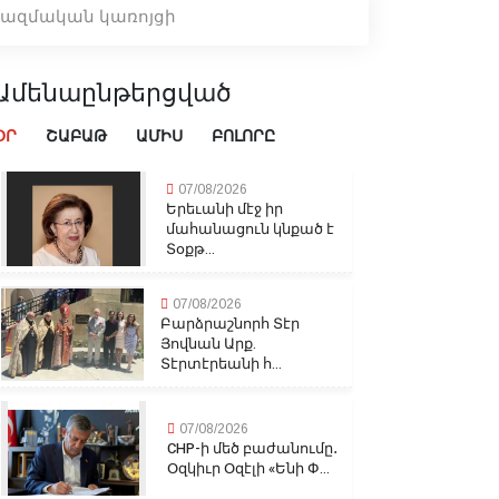
ռազմական կառոյցի
Ամենաընթերցված
ՕՐ
ՇԱԲԱԹ
ԱՄԻՍ
ԲՈԼՈՐԸ
07/08/2026
Երեւանի մէջ իր
մահանացուն կնքած է
Տօքթ...
07/08/2026
Բարձրաշնորհ Տէր
Յովնան Արք.
Տէրտէրեանի հ...
07/08/2026
CHP-ի մեծ բաժանումը․
Օզկիւր Օզէլի «Ենի Փ...