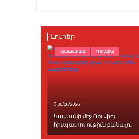
Լուրեր
իա
Հայաստան
#Ռուսիա
06/08/2026
անի միջեւ
Կապանի մէջ Ռուսիոյ
.
հիւպատոսութիւն բանալո...