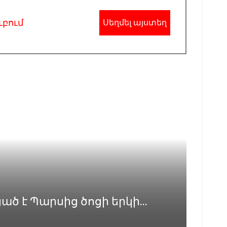
ւբում
Սեղմել այստեղ
 է Պարսից ծոցի երկի...