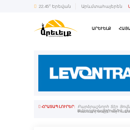
c
22.45
Երեվան
Արևմտահայերեն
ԱՐԵՒԵԼՔ
ՀԱՅ
ՀՐԱՏԱՊ ԼՈՒՐԵՐ:
Բարձրաշնորհ Տէր Յովն
Փասատինայի հայ համա