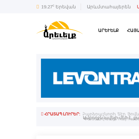
c
19.27
Երեվան
Արևմտահայերեն
ԱՐԵՒԵԼՔ
ՀԱՅ
ՀՐԱՏԱՊ ԼՈՒՐԵՐ:
Բարձրաշնորհ Տէր Յովն
Փասատինայի հայ համա