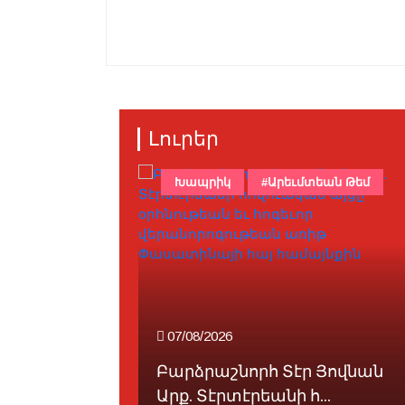
Լուրեր
Խապրիկ
#Արեւմտեան Թեմ
07/08/2026
ահանացուն
Բարձրաշնորհ Տէր Յովնան
Արք. Տէրտէրեանի հ...