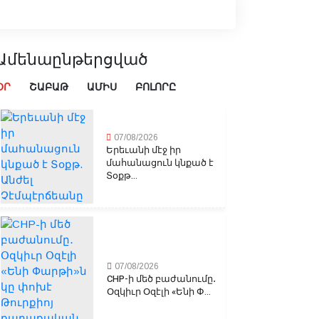
Ամենաընթերցված
ՕՐ
ՇԱԲԱԹ
ԱՄԻՍ
ԲՈԼՈՐԸ
07/08/2026
Երեւանի մէջ իր
մահանացուն կնքած է
Տօքթ...
07/08/2026
CHP-ի մեծ բաժանումը․
Օզկիւր Օզէլի «Ենի Փ...