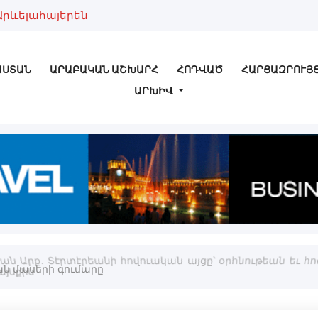
Արևելահայերեն
ԱՍՏԱՆ
ԱՐԱԲԱԿԱՆ ԱՇԽԱՐՀ
ՀՈԴՎԱԾ
ՀԱՐՑԱԶՐՈՒՅ
ԱՐԽԻՎ
ան Արք. Տէրտէրեանի հովուական այցը՝ օրհնութեան եւ հ
յնքին