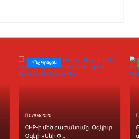
Ի՞նչ Գրեցին
07/08/2026
CHP-ի մեծ բաժանումը․ Օզկիւր
Օզէլի «Ենի Փ...