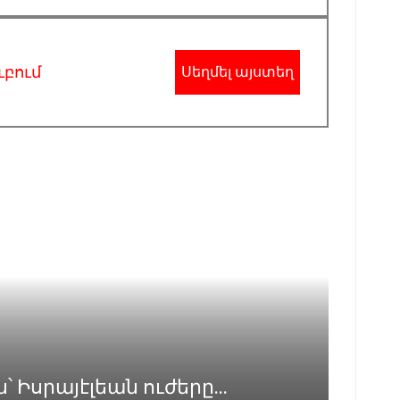
ւբում
Սեղմել այստեղ
Իսրայէլեան ուժերը...