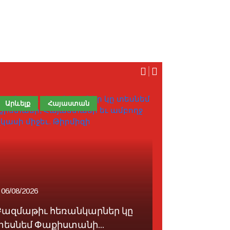
Արևելք
Հայաստան
Հոդված
06/08/2026
07/08/2026
Բազմաթիւ հեռանկարներ կը
Ֆութպոլը 
տեսնեմ Փաքիստանի...
սորվեցնէ հ