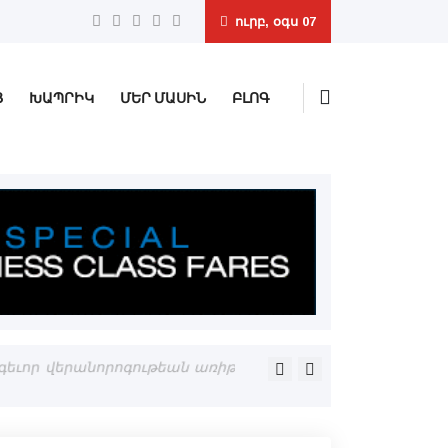
ուրբ, օգս 07
Ց
ԽԱՊՐԻԿ
ՄԵՐ ՄԱՍԻՆ
ԲԼՈԳ
ոգեւոր վերանորոգութեան առիթ
Բազմաթիւ հեռանկարներ կը