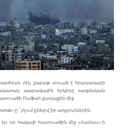
շարժման մէկ շաբաթ տուած է հրադադարի
 հակառակ պարագային երկիրը ռազմական
հատուածի Ռաֆահ քաղաքին մէջ:
ournal»-ը ՝ յղում ընելով իր աղբյուրներին:
էր, որ Կազայի հատուածին մէջ «Համաս»-ի