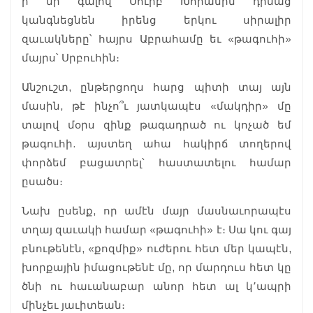
ի մի գալով Սուրբ Խորանին դիմաց
կանգնեցնեն իրենց երկու սիրալիր
զաւակները՝ հայրս Աբրահամը եւ «թագուհի»
մայրս՝ Սրբուհին։
Անշուշտ, ընթերցողս հարց պիտի տայ այն
մասին, թէ ինչո՞ւ յատկապէս «մակդիր» մը
տալով մօրս զինք թագադրած ու կոչած եմ
թագուհի. այստեղ ահա հակիրճ տողերով
փորձեմ բացատրել՝ հաստատելու համար
ըսածս։
Նախ ըսենք, որ ամէն մայր մասնաւորապէս
տղայ զաւակի համար «թագուհի» է։ Սա կու գայ
բնութենէն, «քոզմիք» ուժերու հետ մեր կապէն,
խորքային իմացութենէ մը, որ մարդուս հետ կը
ծնի ու հաւանաբար անոր հետ ալ կ՚ապրի
մինչեւ յաւիտեան։