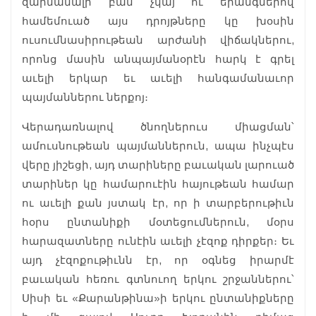
զարմանալի բան չկայ ու երանգներով
համեմուած այս դրոյթները կը խօսին
ուսումնասիրութեան արժանի վիճակներու,
որոնց մասին անպայմանօրէն հարկ է գրել
աւելի երկար եւ աւելի հանգամանաւոր
պայմաններու ներքոյ։
Վերադառնալով ծնողներուս միացման՝
ամուսնութեան պայմաններուն, ապա ինչպէս
վերը յիշեցի, այդ տարիները բաւական լարուած
տարիներ կը համարուէին հայութեան համար
ու աւելի քան յստակ էր, որ ի տարբերութիւն
հօրս ընտանիքի մօտեցումներուն, մօրս
հարազատները ունէին աւելի չէզոք դիրքեր։ Եւ
այդ չէզոքութիւնն էր, որ օգնեց իրարմէ
բաւական հեռու գտնուող երկու շրջաններու՝
Սիսի եւ «Քարանթինա»ի երկու ընտանիքները