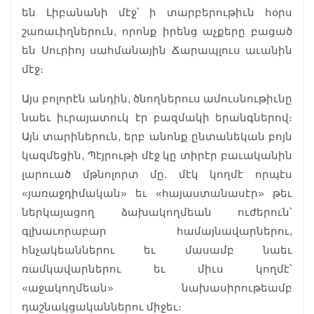
են Լիբանանի մէջ՝ ի տարբերութիւն հօրս
շառաւիղներուն, որոնք իրենց աչքերը բացած
են Սուրիոյ սահմանային Ճարապլուս աւանին
մէջ։
Այս բոլորէն անդին, ծնողներուս ամուսնութիւնը
նաեւ իւրայատուկ էր բազմակի երանգներով։
Այն տարիներուն, երբ անոնք ընտանեկան բոյն
կազմեցին, Պէյրութի մէջ կը տիրէր բաւականին
լարուած մթնոլորտ մը. մէկ կողմէ որպէս
«յառաջդիմական» եւ «հայաստանասէր» թեւ
ներկայացող ձախակողմեան ուժերուն՝
գլխաւորաբար համայնավարներու,
հնչակեաններու եւ մասամբ նաեւ
ռամկավարներու եւ միւս կողմէ՝
«աջակողմեան» նախասիրութեամբ
դաշնակցականներու միջեւ։