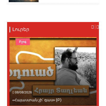
Լուրեր
Բլոգ
08/08/2026
«Հայաստան չի՛ գաս» (Բ)