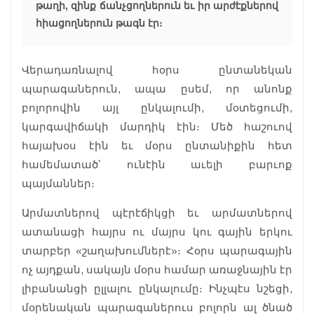
թաղի, զինք ճանչցողներուն եւ իր արժէքներով
հիացողներուն թագն էր։
Վերադառնալով հօրս ընտանեկան
պարագաներուն, ապա ըսեմ, որ անոնք
բոլորովին այլ ընկալումի, մօտեցումի,
կարգավիճակի մարդիկ էին։ Մեծ հաշուով
հայախօս էին եւ մօրս ընտանիքին հետ
համեմատած՝ ունէին աւելի բարւոք
պայմաններ։
Արմատներով պէրէճիկցի եւ արմատներով
ատանացի հայրս ու մայրս կու գային երկու
տարբեր «շաղախումներէ»։ Հօրս պարագային
ոչ այդքան, սակայն մօրս համար առաջնային էր
լիբանանցի ըլլալու ընկալումը։ Ինչպէս նշեցի,
մօրենական պարագաներուս բոլորն ալ ծնած