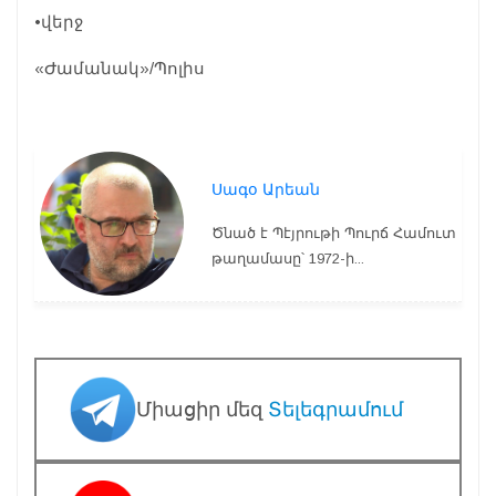
•վերջ
«Ժամանակ»/Պոլիս
Սագօ Արեան
Ծնած է Պէյրութի Պուրճ Համուտ
թաղամասը՝ 1972-ի...
Միացիր մեզ
Տելեգրամում