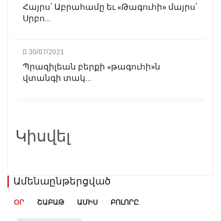
Հայրս՝ Աբրահամը եւ «Թագուհի» մայրս՝
Սրբո...
30/07/2021
Պրազիլեան բերքի «թագուհի»ն
վտանգի տակ...
Կիսվել
Ամենաընթերցված
ՕՐ
ՇԱԲԱԹ
ԱՄԻՍ
ԲՈԼՈՐԸ