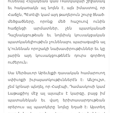
ունենայ Հնչակեան կամ Ռամկավար շրջանակ
եւ հակառակն ալ նոյնն է, այն իմաստով, որ
Հաճըն, Պէտէվի կամ այդ թաղերուն շուրջ ծնած-
մեծցածները, որոնք մեծ հաշուով ունին
հաճընցի արմատներ, չեն պատկանած
Դաշնակցութեան եւ նոյնիսկ կուսակցական
պատկանելիութիւն չունենալու պարագային ալ
կ՚ունենան որոշակի նախասիրութիւններ եւ կը
յարին այդ կուսակցութենէն դուրս գործող
ուժերուն։
Սա Մերձաւոր Արեւելքի դասական համարուող
սփիւռքի իւրայատկութիւններէն է։ Անշուշտ,
չեմ կրնար պնդել, որ Հալէպի, Դամասկոսի կամ
Լաթաքիոյ մէջ ալ այսպէս է կարգը, բայց իմ
պատանեկան եւ վաղ երիտասարդութեան
օրերուս ալ պատկերը նոյնը եղած է։ Այստեղ