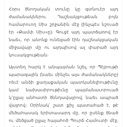
Հօրս ծնողական տունը կը գտնուէր այդ
ժամանակներու Դաշնակցութեան բոյն
համարուող Սիս շրջանին մէջ (ինչպէս նշուած
էր «Քամփ Սիս»ը)։ Գուցէ այդ պատճառով էր
նաեւ, որ անոնք ունեցած էին դաշնակցական
միջավայր մը ու այդպիսով ալ փարած այդ
կուսակցութեան։
Այստեղ հարկ է անպայման նշել, որ Պէյրութի
պարագային (նաեւ մինչեւ այս ժամանակները)
ոեւէ անձի քաղաքական պատկանելիութիւնը
կամ նախասիրութիւնը պայմանաւորուած
կ՚ըլլայ անհատի ծննդավայրով, նաեւ ապրած
վայրով։ Օրինակ՝ շատ քիչ պատահած է, թէ
մեծահասակ երիտասարդ մը, որ ըսենք ծնած
ու մեծցած ըլլայ հայահոծ Պուրճ Համուտի մէջ,