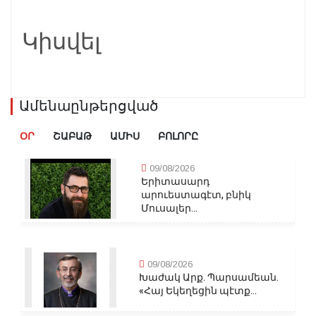
Կիսվել
Ամենաընթերցված
ՕՐ
ՇԱԲԱԹ
ԱՄԻՍ
ԲՈԼՈՐԸ
09/08/2026
Երիտասարդ
արուեստագէտ, բնիկ
Մուսալեր...
09/08/2026
Խաժակ Արք. Պարսամեան.
«Հայ Եկեղեցին պէտք...