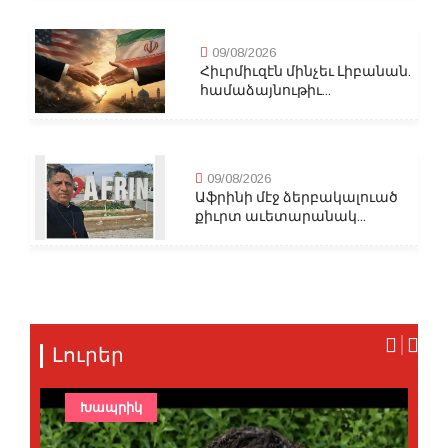
09/08/2026
Հիւրմիւզէն մինչեւ Լիբանան.
համաձայնութիւ...
09/08/2026
Աֆրինի մէջ ձերբակալուած
քիւրտ աւետարանակ...
Լուրեր
Խապրիկ