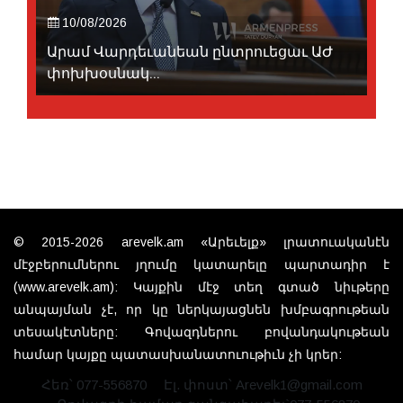
10/08/2026
Արամ Վարդեւանեան ընտրուեցաւ ԱԺ
փոխխօսնակ...
© 2015-2026 arevelk.am «Արեւելք» լրատուականէն
մէջբերումներու յղումը կատարելը պարտադիր է
(www.arevelk.am): Կայքին մէջ տեղ գտած նիւթերը
անպայման չէ, որ կը ներկայացնեն խմբագրութեան
տեսակէտները: Գովազդներու բովանդակութեան
համար կայքը պատասխանատուութիւն չի կրեր:
Հեռ՝ 077-556870
Էլ. փոստ՝ Arevelk1@gmail.com