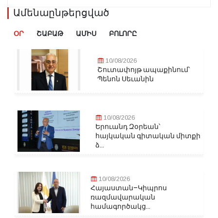
Ամենաընթերցված
ՕՐ
ՇԱԲԱԹ
ԱՄԻՍ
ԲՈԼՈՐԸ
10/08/2026
Շուտափոյթ ապաքինում՝
Պենոն Սեւանին
10/08/2026
Երուանդ Զօրեան՝
հայկական գիտական միտքի
ձ...
10/08/2026
Հայաստան–Կիպրոս
ռազմավարական
համագործակց...