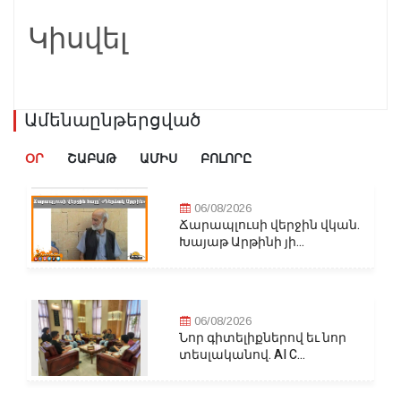
Կիսվել
Ամենաընթերցված
ՕՐ
ՇԱԲԱԹ
ԱՄԻՍ
ԲՈԼՈՐԸ
06/08/2026
Ճարապլուսի վերջին վկան.
Խայաթ Արթինի յի...
06/08/2026
Նոր գիտելիքներով եւ նոր
տեսլականով. AI C...