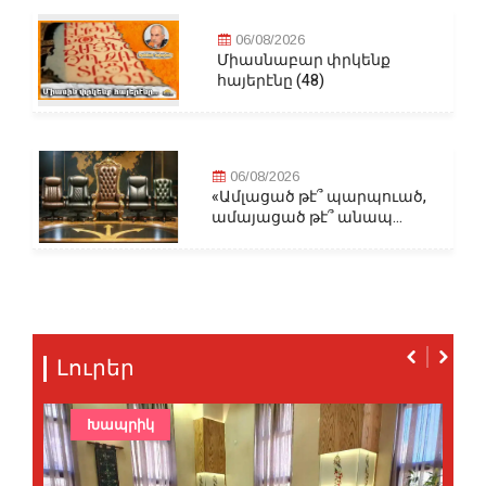
06/08/2026
Միասնաբար փրկենք
հայերէնը (48)
06/08/2026
«Ամլացած թէ՞ պարպուած,
ամայացած թէ՞ անապ...
Լուրեր
Խապրիկ