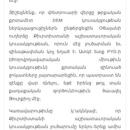
մէջ։
Յիշեցնենք, որ փետրուարի վերջը թրքական
քրտամէտ DEM կուսակցութեան
ներկայացուցիչներն ընթերցեցին Օճալանի
ուղերձը Քիւրտիստանի աշխատաւորական
կուսակցութեան, որուն մէջ լուծարման եւ
զինաթափման կոչ եղած է։ Ատկէ ետք PYD-ի
(Ժողովրդավարական միութիւն
կուսակցութիւն) քրտական զինուած
ջոկատները յայտարարեցին, որ պատրաստ են
զէնքը վար դնելու, եթէ իրենց թոյլ տան
քաղաքական գործունէութիւն ծաւալել
Թուրքիոյ մէջ։
Կառավարութիւնը կ՚ակնկալէ, որ
Քիւրտիստանի աշխատաւորական
կուսակցութեան լուծարումը երկու-երեք ամիս