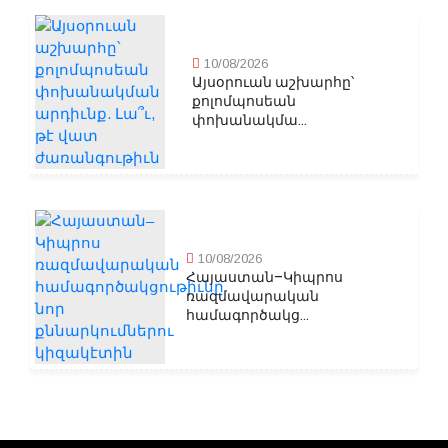
10/08/2026
Այսօրուան աշխարհը՝
քոլոմպոսեան
փոխանակմա...
10/08/2026
Հայաստան–Կիպրոս
ռազմավարական
համագործակց...