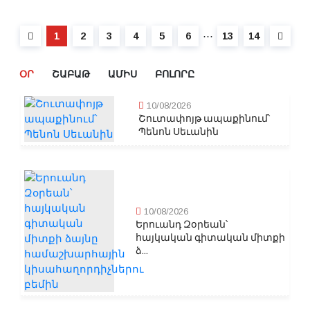
⋯
1
2
3
4
5
6
13
14
ՕՐ
ՇԱԲԱԹ
ԱՄԻՍ
ԲՈԼՈՐԸ
10/08/2026
Շուտափոյթ ապաքինում՝
Պենոն Սեւանին
10/08/2026
Երուանդ Զօրեան՝
հայկական գիտական միտքի
ձ...