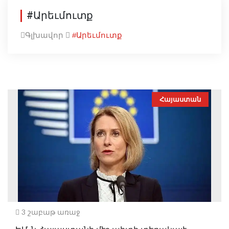
#Արեւմուտք
Գլխավոր
#Արեւմուտք
Հայաստան
3 շաբաթ առաջ