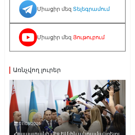
Միացիր մեզ
Տելեգրամում
Միացիր մեզ
Յութուբում
Առնչվող լուրեր
07/08/2026
Հայաստանի մէջ ԵՄ-ին անդամակցելու