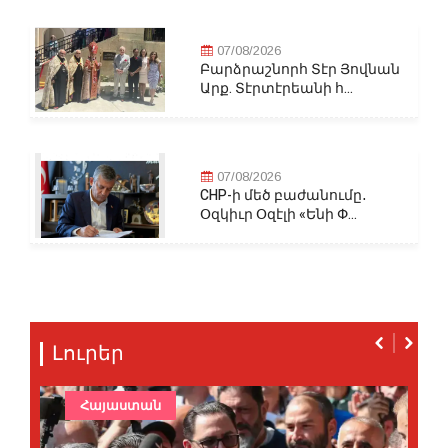
07/08/2026
Բարձրաշնորհ Տէր Յովնան
Արք. Տէրտէրեանի հ...
07/08/2026
CHP-ի մեծ բաժանումը․
Օզկիւր Օզէլի «Ենի Փ...
Լուրեր
Հայաստան