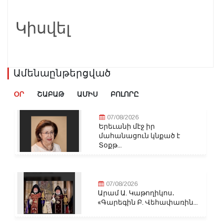
Կիսվել
Ամենաընթերցված
ՕՐ
ՇԱԲԱԹ
ԱՄԻՍ
ԲՈԼՈՐԸ
07/08/2026
Երեւանի մէջ իր
մահանացուն կնքած է
Տօքթ...
07/08/2026
Արամ Ա. Կաթողիկոս․
«Գարեգին Բ. Վեհափառին...