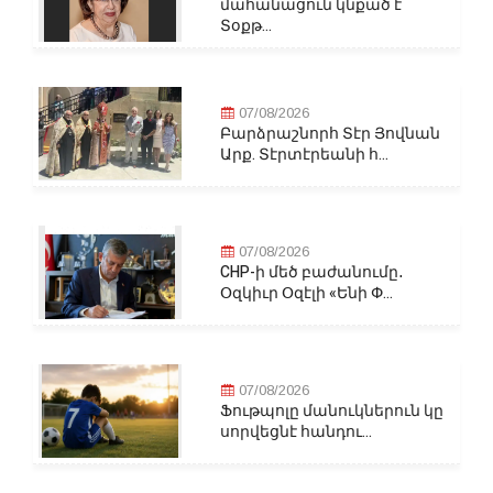
մահանացուն կնքած է
Տօքթ...
07/08/2026
Բարձրաշնորհ Տէր Յովնան
Արք. Տէրտէրեանի հ...
07/08/2026
CHP-ի մեծ բաժանումը․
Օզկիւր Օզէլի «Ենի Փ...
07/08/2026
Ֆութպոլը մանուկներուն կը
սորվեցնէ հանդու...