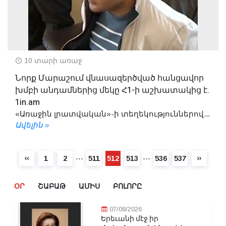
10 տարի առաջ
Նորք Մարաշում վնասազերծված հանցավոր
խմբի անդամներից մեկը Հ1-ի աշխատակից է.
1in.am
«Առաջին լրատվական»-ի տեղեկություններով...
Ավելին »
⋯
⋯
1
2
511
512
513
536
537
ՕՐ
ՇԱԲԱԹ
ԱՄԻՍ
ԲՈԼՈՐԸ
07/08/2026
Երեւանի մէջ իր