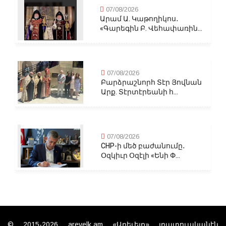
07/08/2026
Արամ Ա. Կաթողիկոս․
«Գարեգին Բ. Վեհափառին...
07/08/2026
Բարձրաշնորհ Տէր Յովնան
Արք. Տէրտէրեանի հ...
07/08/2026
CHP-ի մեծ բաժանումը․
Օզկիւր Օզէլի «Ենի Փ...
© 2015-2026 arevelk.am «Արեւելք» լրատուականէն