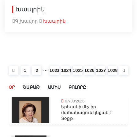
Խապրիկ
Գլխավոր
Խապրիկ
⋯
1
2
1023
1024
1025
1026
1027
1028
ՕՐ
ՇԱԲԱԹ
ԱՄԻՍ
ԲՈԼՈՐԸ
07/08/2026
Երեւանի մէջ իր
մահանացուն կնքած է
Տօքթ...