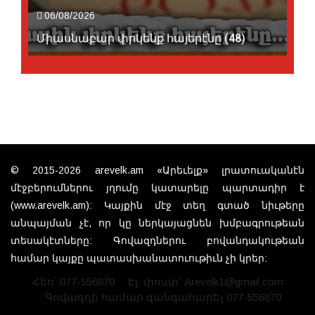
06/08/2026
Միասնաբար փրկենք հայերէնը (48)
© 2015-2026 arevelk.am «Արեւելք» լրատուականէն
մէջբերումներու յղումը կատարելը պարտադիր է
(www.arevelk.am): Կայքին մէջ տեղ գտած նիւթերը
անպայման չէ, որ կը ներկայացնեն խմբագրութեան
տեսակէտները: Գովազդներու բովանդակութեան
համար կայքը պատասխանատուութիւն չի կրեր:
Հեռ՝ 077-556870
Էլ. փոստ՝ Arevelk1@gmail.com
Գովազդի համար զանգահարել`077-556870