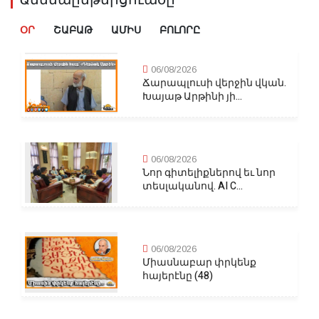
ՕՐ
ՇԱԲԱԹ
ԱՄԻՍ
ԲՈԼՈՐԸ
06/08/2026
Ճարապլուսի վերջին վկան.
Խայաթ Արթինի յի...
06/08/2026
Նոր գիտելիքներով եւ նոր
տեսլականով. AI C...
06/08/2026
Միասնաբար փրկենք
հայերէնը (48)