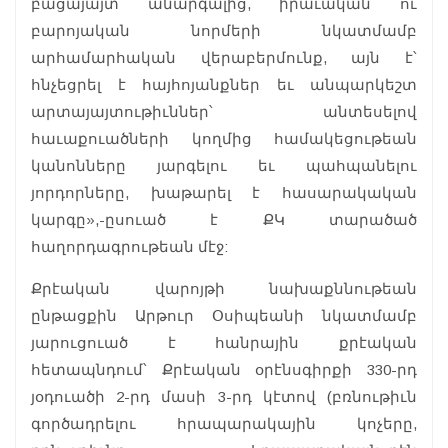
բացայայտ անարգալից, իրաւական ու
բարոյական նորմերի նկատմամբ
արհամարհական վերաբերմունք, այն է՝
հնչեցրել է հայհոյանքներ եւ անպարկեշտ
արտայայտութիւններ՝ անտեսելով
հաւաքուածների կողմից համակեցութեան
կանոնները յարգելու եւ պահպանելու
յորդորները, խաթարել է հասարակական
կարգը»,-ըսուած է ՔԿ տարածած
հաղորդագրութեան մէջ:
Քրէական վարոյթի նախաքննութեան
ընթացքին Արթուր Օսիպեանի նկատմամբ
յարուցուած է հանրային քրէական
հետապնդում՝ Քրէական օրէնսգիրքի 330-րդ
յօդուածի 2-րդ մասի 3-րդ կէտով (բռնութիւն
գործադրելու հրապարակային կոչերը,