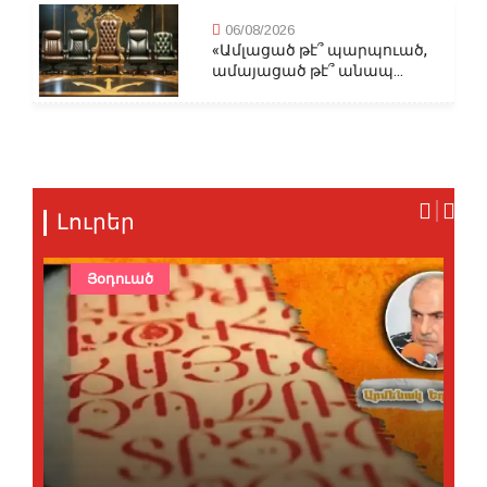
06/08/2026
«Ամլացած թէ՞ պարպուած,
ամայացած թէ՞ անապ...
Լուրեր
Յօդուած