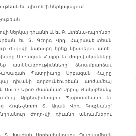
ութեան եւ պիւտճէի ներկայացում
չութեան
ի ներկայ դիւանի Ա. եւ Բ. Ատենա-դպիրներ՝
արեան եւ Տ. Գէորգ Վրդ. Հայրապե-տեան
ւր Ժողովի նախորդ երեք նիստերու ատե-
իարք Սրբազան Հայրը եւ ժողովականները
եք ատենագրութիւնները՝ ձեռամբարձաւ
 Նախագահ Պատրիարք Սրբազան Հայրը
րկայ դիւանի գործունէութեան, առժամեայ
ն Սուրբ Աթոռ ժամանած Սրբոց Յակոբեանց
ա-ժակ Արքեպիսկոպոս Պարսամեանը եւ
 Հոգե-շնորհ Տ. Աղան Վրդ. Գոգչեանը՝
նդհանուր Ժողո-վի դիւանի անդամներու
հ Տ. Խաժակ Արքեպիսկոպոս Պարսամեան