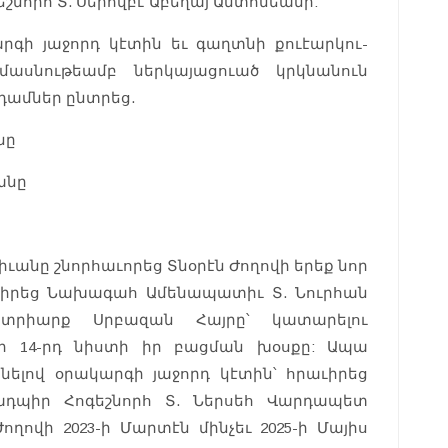
շնորհ Տ. Սերովբէ Աբեղայ Անտոնեանի:
գի յաջորդ կէտին եւ գաղտնի քուէարկու-
մասնութեամբ ներկայացուած կրկնանուն
նդամներ ընտրեց.
նը
անը
ւանը շնորհաւորեց Տնօրէն Ժողովի երեք նոր
աւիրեց Նախագահ Ամենապատիւ Տ. Նուրհան
տրիարք Սրբազան Հայրը՝ կատարելու
ի 14-րդ նիստի իր բացման խօսքը: Ապա
ելով օրակարգի յաջորդ կէտին՝ հրաւիրեց
նադպիր Հոգեշնորհ Տ. Ներսեհ Վարդապետ
Ժողովի 2023-ի Մարտէն մինչեւ 2025-ի Մայիս