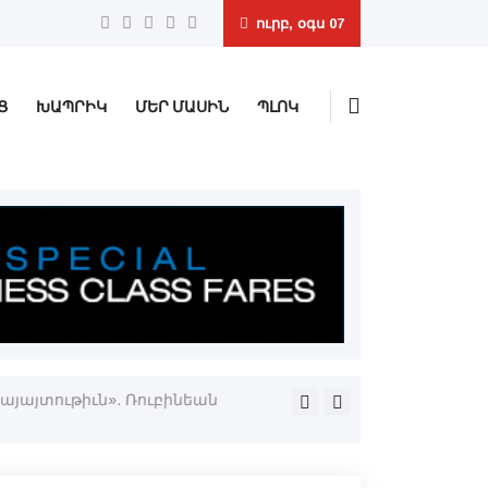
ուրբ, օգս 07
Ց
ԽԱՊՐԻԿ
ՄԵՐ ՄԱՍԻՆ
ՊԼՈԿ
այայտութիւն». Ռուբինեան
Գիրքի երեւանեան փառատօն