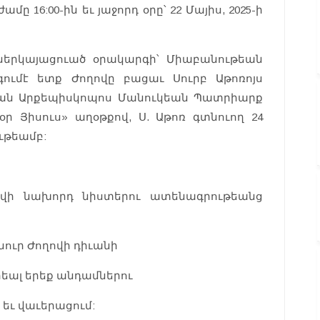
ը 16:00-ին եւ յաջորդ օրը՝ 22 Մայիս, 2025-ի
 ներկայացուած օրակարգի՝ Միաբանութեան
գումէ ետք Ժողովը բացաւ Սուրբ Աթոռոյս
հան Արքեպիսկոպոս Մանուկեան Պատրիարք
ր Յիսուս» աղօթքով, Ս. Աթոռ գտնուող 24
ւթեամբ:
ովի նախորդ նիստերու ատենագրութեանց
ուր Ժողովի դիւանի
րեալ երեք անդամներու
 եւ վաւերացում: