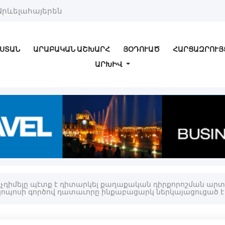
Արևելահայերեն
ՍՏԱՆ
ԱՐԱԲԱԿԱՆ ԱՇԽԱՐՀ
ՅՕԴՈՒԱԾ
ՀԱՐՑԱԶՐՈՒՅ
ԱՐԽԻՎ
չդիմելը պէտք է դիտարկել քաղաքական դիրքորոշման արտ