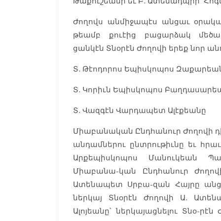
Թաքուշեանի եւ Բ. Ատենադպիր՝ Հոգե
Ժողովս անմիջապէս անցաւ օրակար
թեամբ քուէից բացարձակ մեծա
ցանկէն Տնօրէն Ժողովի երեք նոր ա
Տ. Թէոդորոս Եպիսկոպոս Զաքարեա
Տ. Կորիւն Եպիսկոպոս Բաղդասարե
Տ. Վազգէն Վարդապետ Ալէքեանը
Միաբանական Ընդհանուր Ժողովի դի
անդամներու ընտրութիւնը եւ հր
Արքեպիսկոպոս Մանուկեան Պա
Միաբանա-կան Ընդհանուր Ժողով
Ատենապետ Սրբա-զան Հայրը անցն
ներկայ Տնօրէն Ժողովի Ա. Ատե
Ալոյեանը՝ ներկայացնելու Տնօ-րէն 