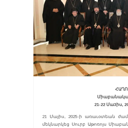
ՀԱՂՈ
Միաբանական
21-22 Մա3իս, 2
21 Մայիս, 2025-ի առաւօտեան ժամ
մեկնարկեց Սուրբ Աթոռոյս Միաբան