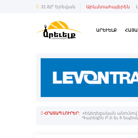
c
31.82
Երեվան
Արևմտահայերեն
ԱՐԵՒԵԼՔ
ՀԱՅԱ
ՀՐԱՏԱՊ ԼՈՒՐԵՐ:
ած է
«Եկեղեցական անունով 