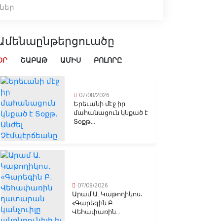
մներ
Ամենաընթերցուածը
ՕՐ
ՇԱԲԱԹ
ԱՄԻՍ
ԲՈԼՈՐԸ
07/08/2026
Երեւանի մէջ իր
մահանացուն կնքած է
Տօքթ...
07/08/2026
Արամ Ա. Կաթողիկոս․
«Գարեգին Բ.
Վեհափառին...