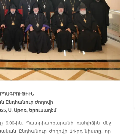
ՐԴԱԳՐՈՒԹԻՒՆ
 Ընդհանուր Ժողովի
025, Ս. Աթոռ, Երուսաղէմ
ը 9:00-ին, Պատրիարքարանի դահլիճին մէջ
ական Ընդհանուր Ժողովի 14-րդ նիստը, որ