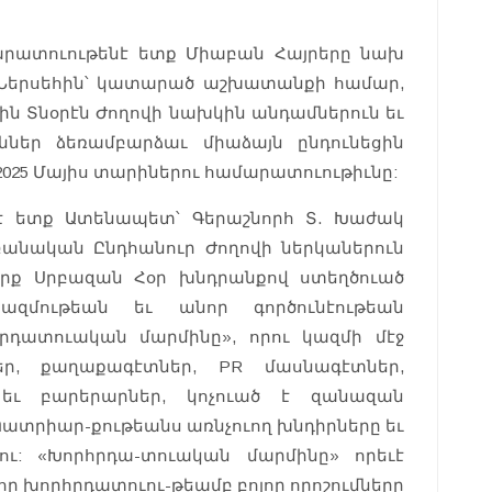
մարատուութենէ ետք Միաբան Հայրերը նախ
ր Ներսեհին՝ կատարած աշխատանքի համար,
ցին Տնօրէն Ժողովի նախկին անդամներուն եւ
եր ձեռամբարձաւ միաձայն ընդունեցին
 2025 Մայիս տարիներու համարատուութիւնը:
նէ ետք Ատենապետ՝ Գերաշնորհ Տ. Խաժակ
անական Ընդհանուր Ժողովի ներկաներուն
րք Սրբազան Հօր խնդրանքով ստեղծուած
ազմութեան եւ անոր գործունէութեան
հրդատուական մարմինը», որու կազմի մէջ
ր, քաղաքագէտներ, PR մասնագէտներ,
եւ բարերարներ, կոչուած է զանազան
 Պատրիար-քութեանս առնչուող խնդիրները եւ
ու: «Խորհրդա-տուական մարմինը» որեւէ
անոր խորհրդատուու-թեամբ բոլոր որոշումները