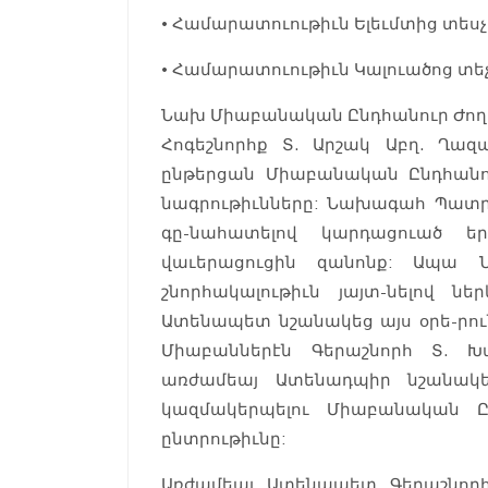
• Համարատուութիւն Ելեւմտից տեսչ
• Համարատուութիւն Կալուածոց տե
Նախ Միաբանական Ընդհանուր Ժողով
Հոգեշնորհք Տ. Արշակ Աբղ. Ղազ
ընթերցան Միաբանական Ընդհանո
նագրութիւնները: Նախագահ Պատր
գը-նահատելով կարդացուած եր
վաւերացուցին զանոնք: Ապա
շնորհակալութիւն յայտ-նելով նե
Ատենապետ նշանակեց այս օրե-րու
Միաբաններէն Գերաշնորհ Տ. Խ
առժամեայ Ատենադպիր նշանակեց
կազմակերպելու Միաբանական Ը
ընտրութիւնը:
Առժամեայ Ատենապետ Գերաշնոր