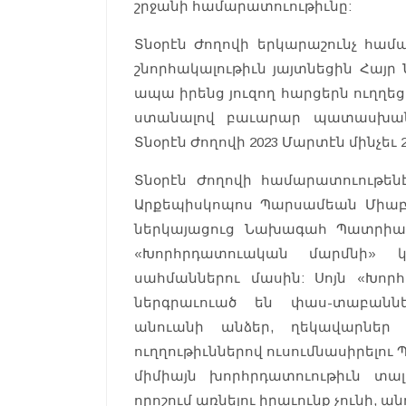
շրջանի համարատուութիւնը:
Տնօրէն Ժողովի երկարաշունչ հա
շնորհակալութիւն յայտնեցին Հայ
ապա իրենց յուզող հարցերն ուղղե
ստանալով բաւարար պատասխանն
Տնօրէն Ժողովի 2023 Մարտէն մինչեւ
Տնօրէն Ժողովի համարատուութե
Արքեպիսկոպոս Պարսամեան Միաբ
ներկայացուց Նախագահ Պատրիա
«Խորհրդատուական մարմնի» կ
սահմաններու մասին: Սոյն «Խոր
ներգրաւուած են փաս-տաբաննե
անուանի անձեր, ղեկավարներ 
ուղղութիւններով ուսումնասիրելու
միմիայն խորհրդատուութիւն տալ
որոշում առնելու իրաւունք չունի, 