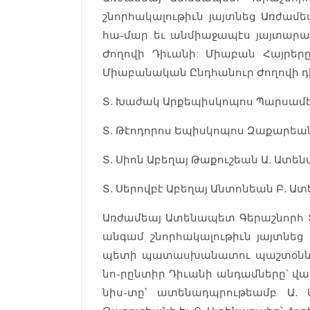
շնորհակալութիւն յայտնեց Առժամ
հա-մար եւ անմիաջապէս յայտարա
Ժողովի Դիւանի: Միաբան Հայրեր
Միաբանական Ընդհանուր Ժողովի դի
Տ. Խաժակ Արքեպիսկոպոս Պարսամ
Տ. Թէոդորոս Եպիսկոպոս Զաքարեա
Տ. Սիոն Աբեղայ Թաքուշեան Ա. Ատե
Տ. Սերովբէ Աբեղայ Անտոնեան Բ. Ա
Առժամեայ Ատենապետ Գերաշնորհ 
անգամ շնորհակալութիւն յայտնե
պետի պատասխանատու պաշտօնն իր
նո-րընտիր Դիւանի անդամները՝ վա
նիս-տը՝ ատենադպրութեամբ Ա. 