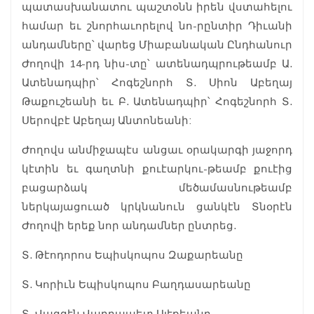
պատասխանատու պաշտօնն իրեն վստահելու
համար եւ շնորհաւորելով նո-րընտիր Դիւանի
անդամները՝ վարեց Միաբանական Ընդհանուր
Ժողովի 14-րդ նիս-տը՝ ատենադպրութեամբ Ա.
Ատենադպիր՝ Հոգեշնորհ Տ. Սիոն Աբեղայ
Թաքուշեանի եւ Բ. Ատենադպիր՝ Հոգեշնորհ Տ.
Սերովբէ Աբեղայ Անտոնեանի:
Ժողովս անմիջապէս անցաւ օրակարգի յաջորդ
կէտին եւ գաղտնի քուէարկու-թեամբ քուէից
բացարձակ մեծամասնութեամբ
ներկայացուած կրկնանուն ցանկէն Տնօրէն
Ժողովի երեք նոր անդամներ ընտրեց.
Տ. Թէոդորոս Եպիսկոպոս Զաքարեանը
Տ. Կորիւն Եպիսկոպոս Բաղդասարեանը
Տ. Վազգէն Վարդապետ Ալէքեանը