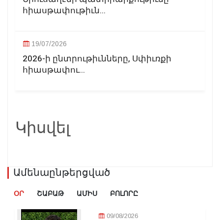
հիասթափութիւն...
19/07/2026
2026-ի ընտրութիւնները, Սփիւռքի
հիասթափու...
Կիսվել
Ամենաընթերցված
ՕՐ
ՇԱԲԱԹ
ԱՄԻՍ
ԲՈԼՈՐԸ
09/08/2026