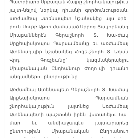
Պատրիարք Սրբազան Հայրը շնորհակալութիւն
յայտ-նելով ներկայ դիւանի գործունէութեան,
առժամեայ Ատենապետ նշանակեց այս օրե-
րուն Սուրբ Աթոռ ժամանած Սրբոց Յակոբեանց
Միաբաններէն Գերաշնորհ Տ. Խա-ժակ
Արքեպիսկոպոս Պարսամեանը եւ առժամեայ
Ատենադպիր նշանակեց Հոգե-շնորհ Տ. Աղան
Վրդ. Գոգչեանը՝ կազմակերպելու
Միաբանական Ընդհանուր Ժողո-վի դիւանի
անդամներու ընտրութիւնը:
Առժամեայ Ատենապետ Գերաշնորհ Տ. Խաժակ
Արքեպիսկոպոս Պարսամեան
շնորհակալութիւն յայտնեց Առժամեայ
Ատենապետի պաշտօնն իրեն վստահելու հա-
մար եւ անմիաջապէս յայտարարեց
ընտրութիւն Միաբանական Ընդհանուր