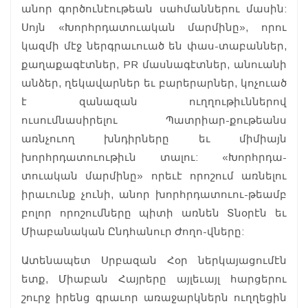
անոր գործունէութեան սահմաններու մասին:
Սոյն «Խորհրդատուական մարմինը», որու
կազմի մէջ ներգրաւուած են փաս-տաբաններ,
քաղաքագէտներ, PR մասնագէտներ, անուանի
անձեր, ղեկավարներ եւ բարերարներ, կոչուած
է զանազան ուղղութիւններով
ուսումնասիրելու Պատրիար-քութեանս
առնչուող խնդիրները եւ միմիայն
խորհրդատուութիւն տալու: «Խորհրդա-
տուական մարմինը» որեւէ որոշում առնելու
իրաւունք չունի, անոր խորհրդատուու-թեամբ
բոլոր որոշումները պիտի առնեն Տնօրէն եւ
Միաբանական Ընդհանուր Ժողո-վները:
Ատենապետ Սրբազան Հօր ներկայացումէն
ետք, Միաբան Հայրերը այլեւայլ հարցերու
շուրջ իրենց գրաւոր առաջարկներն ուղղեցին