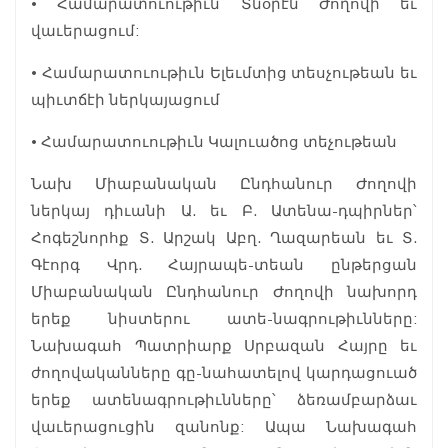
• Համարատուութիւն Տնօրէն Ժողովի եւ
վաւերացում:
• Համարատուութիւն Ելեւմտից տեսչութեան եւ
պիւտճէի ներկայացում
• Համարատուութիւն Կալուածոց տեչութեան
Նախ Միաբանական Ընդհանուր Ժողովի
ներկայ դիւանի Ա. եւ Բ. Ատենա-դպիրներ՝
Հոգեշնորհք Տ. Արշակ Աբղ. Ղազարեան եւ Տ.
Գէորգ Վրդ. Հայրապե-տեան ընթերցան
Միաբանական Ընդհանուր Ժողովի նախորդ
երեք նիստերու ատե-նագրութիւնները:
Նախագահ Պատրիարք Սրբազան Հայրը եւ
ժողովականները գը-նահատելով կարդացուած
երեք ատենագրութիւնները՝ ձեռամբարձաւ
վաւերացուցին զանոնք: Ապա Նախագահ