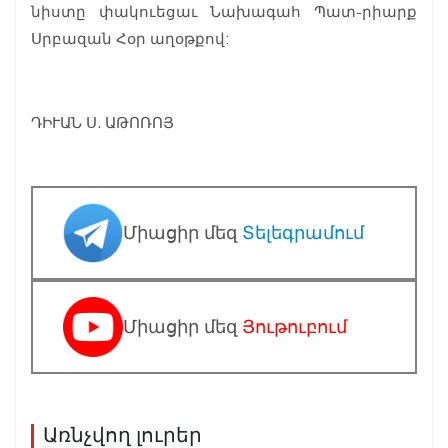
նիստը փակուեցաւ Նախագահ Պատ-րիարք
Սրբազան Հօր աղօթքով:
ԴԻՒԱՆ Ս. ԱԹՈՌՈՅ
Միացիր մեզ
Տելեգրամում
Միացիր մեզ
Յութուբում
Առնչվող լուրեր