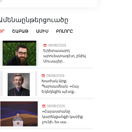
Ամենաընթերցուածը
ՕՐ
ՇԱԲԱԹ
ԱՄԻՍ
ԲՈԼՈՐԸ
09/08/2026
Երիտասարդ
արուեստագէտ, բնիկ
Մուսալեր...
09/08/2026
Խաժակ Արք.
Պարսամեան. «Հայ
Եկեղեցին պէտք...
09/08/2026
«Հայաստանը
կարեկցանքի կարիք
չունի․ ես սա...