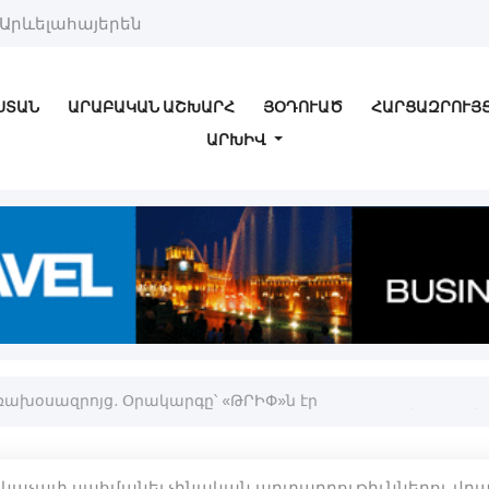
Արևելահայերեն
ՍՏԱՆ
ԱՐԱԲԱԿԱՆ ԱՇԽԱՐՀ
ՅՕԴՈՒԱԾ
ՀԱՐՑԱԶՐՈՒՅ
ԱՐԽԻՎ
ախօսազրոյց. Օրակարգը՝ «ԹՐԻՓ»ն էր
րկաչափ սահմանել չինական արտադրութիւններու վրա