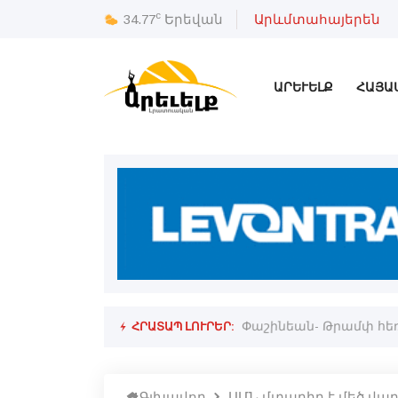
c
34.77
Երեվան
Արևմտահայերեն
ԱՐԵՒԵԼՔ
ՀԱՅԱ
ՀՐԱՏԱՊ ԼՈՒՐԵՐ:
րջանը
Փաշինեան- Թրամփ հեռ
Գլխավոր
ԱՄՆ մտադիր է մեծ վա