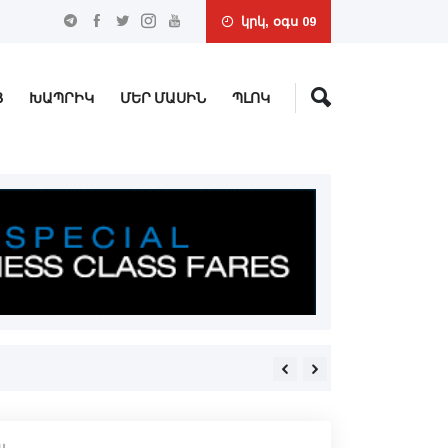
կրկ, օգս 09
Ց
ԽԱՊՐԻԿ
ՄԵՐ ՄԱՍԻՆ
ՊԼՈԿ
Մէկ դրօշ, բայց ի՞նչ կը ն
յ