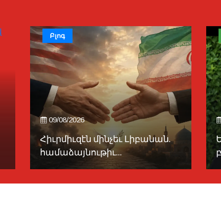
Բլոգ
09/08/2026
Հիւրմիւզէն մինչեւ Լիբանան.
համաձայնութիւ...
բ