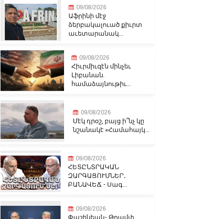
09/08/2026
Աֆրինի մէջ
ձերբակալուած քիւրտ
աւետարանակ...
09/08/2026
Հիւրմիւզէն մինչեւ
Լիբանան.
համաձայնութիւ...
09/08/2026
Մէկ դրօշ, բայց ի՞նչ կը
նշանակէ «Համահայկ...
09/08/2026
ՀԵՏԸՆՏՐԱԿԱՆ
ԶԱՐԳԱՑՈՒՄՆԵՐ․
ԲԱՆԱՎԵՃ - Սագ...
09/08/2026
Փաշինեան- Թրամփ