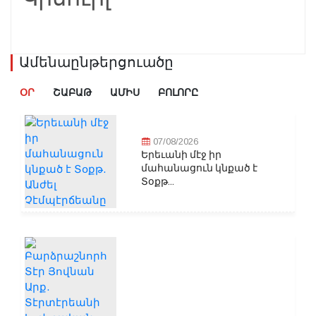
Ամենաընթերցուածը
ՕՐ
ՇԱԲԱԹ
ԱՄԻՍ
ԲՈԼՈՐԸ
07/08/2026
Երեւանի մէջ իր
մահանացուն կնքած է
Տօքթ...