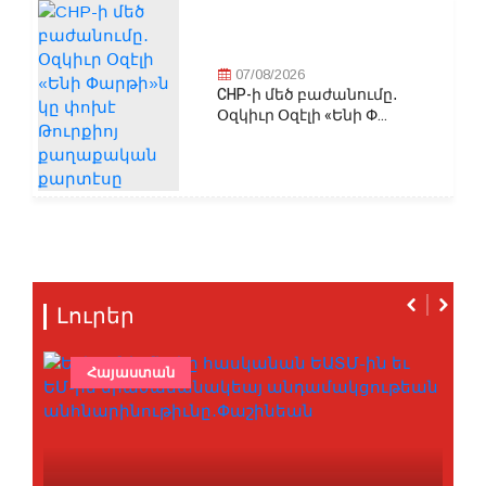
07/08/2026
CHP-ի մեծ բաժանումը․
Օզկիւր Օզէլի «Ենի Փ...
Լուրեր
Հայաստան